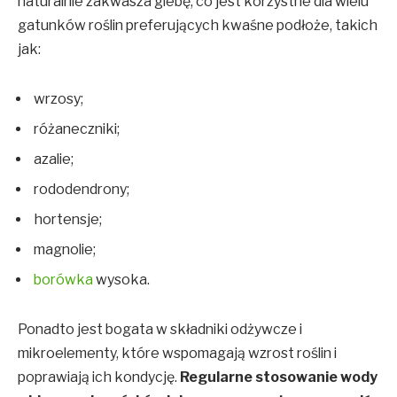
naturalnie zakwasza glebę, co jest korzystne dla wielu
gatunków roślin preferujących kwaśne podłoże, takich
jak:
wrzosy;
różaneczniki;
azalie;
rododendrony;
hortensje;
magnolie;
borówka
wysoka
.
Ponadto jest bogata w składniki odżywcze i
mikroelementy, które wspomagają wzrost roślin i
poprawiają ich kondycję.
Regularne stosowanie wody