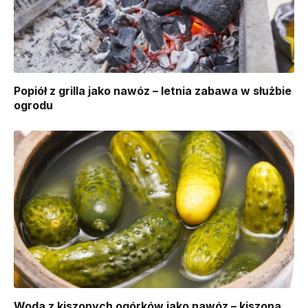
Popiół z grilla jako nawóz – letnia zabawa w służbie
ogrodu
Woda z kiszonych ogórków jako nawóz – kiszona