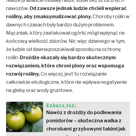
Nasze prababcie musiały radzić sobie bez sztucznych
nawozów.
Od zawsze jednak ludzie chcieli wspierać
rośliny, aby zmaksymalizować plony.
Choroby roślin w
dawnych czasach były bardzo dużym problemem.
Mączniak, który zaatakował ogórki, mógł wpłynąć na
końcową wielkość zbiorów. Nic więc dziwnego w tym,
że ludzie od dawna poszukiwali sposobu na ochronę
roślin.
Drożdże okazały się bardzo skutecznym
rozwiązaniem, które chroni plony oraz wspomaga
rozwój rośliny.
Co więcej, jest to rozwiązanie
całkowicie ekologiczne, które nie wpływa negatywnie
na glebę oraz wody gruntowe.
Zobacz też:
Nawóz z drożdży do podlewania
pomidorów – skuteczna walka z
chorobami grzybowymi takimi jak