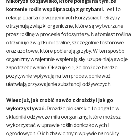
Mikoryza to zjawisko, które polega na tym, że
korzenie roślin współpracują z grzybami.
Jest to
relacja oparta na wzajemnych korzyściach. Grzyby
otrzymują związki organiczne, które są wytwarzane
przez roślinę w procesie fotosyntezy. Natomiast roślina
otrzymuje związki mineralne, szczególnie fosforowe
oraz azotowe, które pobierają grzyby. W ten sposób
organizmy wzajemnie wspierają się i uzupełniają swoje
zapotrzebowanie. Okazuje się, że drożdże bardzo
pozytywnie wpływają na ten proces, ponieważ
ułatwiają przyswajanie substancji odżywczych.
Wiesz już, jak zrobić nawóz z drożdży i jak go
wykorzystywać.
Drożdże piekarskie to bogate w
składniki odżywcze mikroorganizmy, które możesz
wykorzystać w uprawie roślin doniczkowych i
ogrodowych. O ich zbawiennym wpływie na rośliny