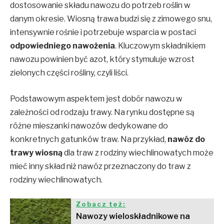
dostosowanie składu nawozu do potrzeb roślin w
danym okresie. Wiosną trawa budzi się z zimowego snu,
intensywnie rośnie i potrzebuje wsparcia w postaci
odpowiedniego nawożenia
. Kluczowym składnikiem
nawozu powinien być azot, który stymuluje wzrost
zielonych części rośliny, czyli liści.
Podstawowym aspektem jest dobór nawozu w
zależności od rodzaju trawy. Na rynku dostępne są
różne mieszanki nawozów dedykowane do
konkretnych gatunków traw. Na przykład,
nawóz do
trawy wiosną
dla traw z rodziny wiechlinowatych może
mieć inny skład niż nawóz przeznaczony do traw z
rodziny wiechlinowatych.
Zobacz też:
Nawozy wieloskładnikowe na