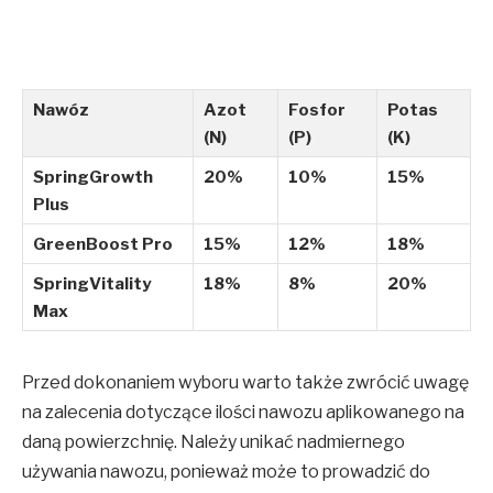
Nawóz
Azot
Fosfor
Potas
(N)
(P)
(K)
SpringGrowth
20%
10%
15%
Plus
GreenBoost Pro
15%
12%
18%
SpringVitality
18%
8%
20%
Max
Przed dokonaniem wyboru warto także zwrócić uwagę
na zalecenia dotyczące ilości nawozu aplikowanego na
daną powierzchnię. Należy unikać nadmiernego
używania nawozu, ponieważ może to prowadzić do