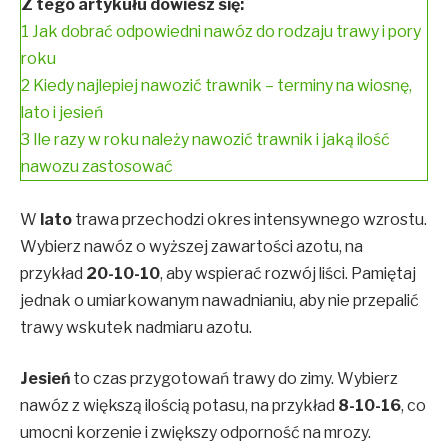
Z tego artykułu dowiesz się:
1
Jak dobrać odpowiedni nawóz do rodzaju trawy i pory
roku
2
Kiedy najlepiej nawozić trawnik – terminy na wiosnę,
lato i jesień
3
Ile razy w roku należy nawozić trawnik i jaką ilość
nawozu zastosować
W
lato
trawa przechodzi okres intensywnego wzrostu.
Wybierz nawóz o wyższej zawartości azotu, na
przykład
20-10-10
, aby wspierać rozwój liści. Pamiętaj
jednak o umiarkowanym nawadnianiu, aby nie przepalić
trawy wskutek nadmiaru azotu.
Jesień
to czas przygotowań trawy do zimy. Wybierz
nawóz z większą ilością potasu, na przykład
8-10-16
, co
umocni korzenie i zwiększy odporność na mrozy.