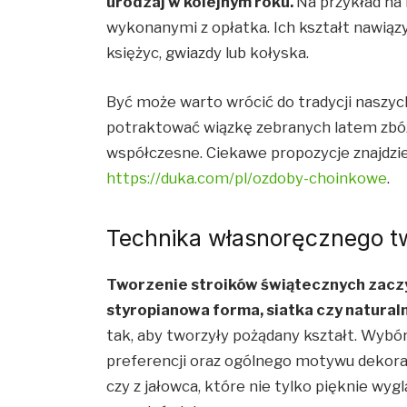
urodzaj w kolejnym roku.
Na przykład na
wykonanymi z opłatka. Ich kształt nawiązy
księżyc, gwiazdy lub kołyska.
Być może warto wrócić do tradycji naszych
potraktować wiązkę zebranych latem zbó
współczesne. Ciekawe propozycje znajdzi
https://duka.com/pl/ozdoby-choinkowe
.
Technika własnoręcznego t
Tworzenie stroików świątecznych zaczy
styropianowa forma, siatka czy natural
tak, aby tworzyły pożądany kształt. Wybó
preferencji oraz ogólnego motywu dekorac
czy z jałowca, które nie tylko pięknie wyg