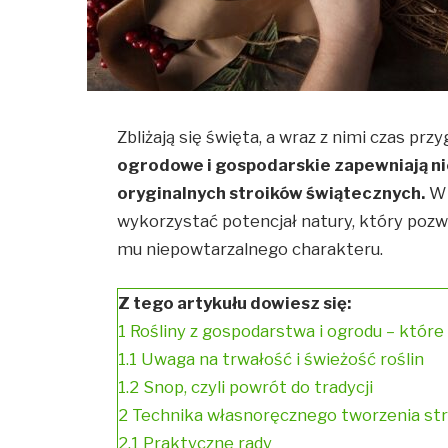
Zbliżają się święta, a wraz z nimi czas pr
ogrodowe i gospodarskie zapewniają n
oryginalnych stroików świątecznych.
W 
wykorzystać potencjał natury, który pozwo
mu niepowtarzalnego charakteru.
Z tego artykułu dowiesz się:
1
Rośliny z gospodarstwa i ogrodu – które
1.1
Uwaga na trwałość i świeżość roślin
1.2
Snop, czyli powrót do tradycji
2
Technika własnoręcznego tworzenia st
2.1
Praktyczne rady