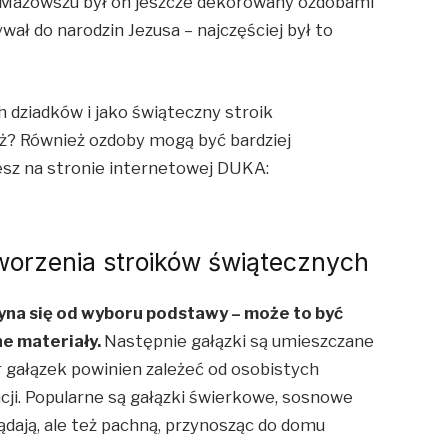
 Mazowszu był on jeszcze dekorowany ozdobami
wał do narodzin Jezusa – najczęściej był to
 dziadków i jako świąteczny stroik
ż? Również ozdoby mogą być bardziej
esz na stronie internetowej DUKA:
worzenia stroików świątecznych
na się od wyboru podstawy – może to być
ne materiały.
Następnie gałązki są umieszczane
r gałązek powinien zależeć od osobistych
ji. Popularne są gałązki świerkowe, sosnowe
lądają, ale też pachną, przynosząc do domu