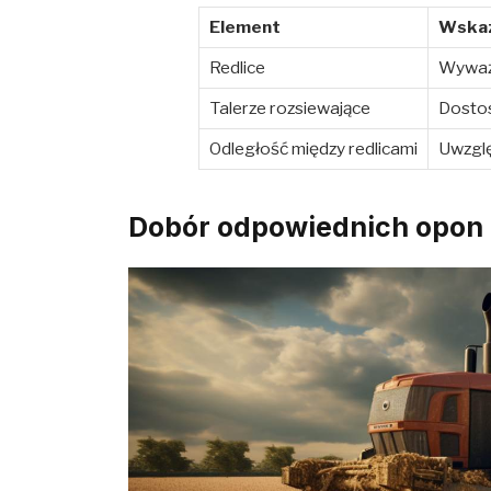
Element
Wska
Redlice
Wyważe
Talerze rozsiewające
Dostos
Odległość między redlicami
Uwzglę
Dobór odpowiednich opon 