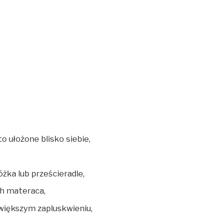
o ułożone blisko siebie,
żka lub prześcieradle,
ch materaca,
większym zapluskwieniu,