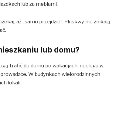
niazdkach lub za meblami.
czekaj, aż „samo przejdzie”. Pluskwy nie znikają
ać.
mieszkaniu lub domu?
ogą trafić do domu po wakacjach, noclegu w
zeprowadzce. W budynkach wielorodzinnych
ch lokali.