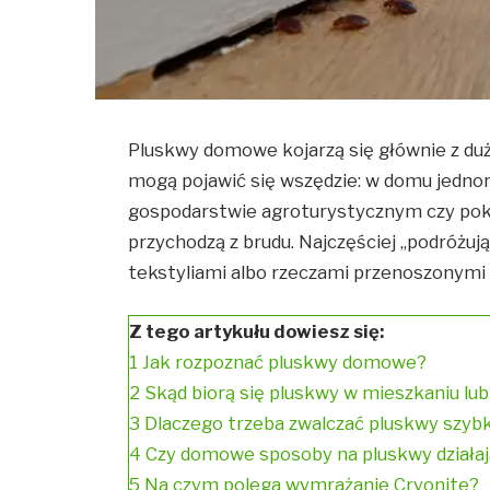
Pluskwy domowe kojarzą się głównie z duż
mogą pojawić się wszędzie: w domu jednor
gospodarstwie agroturystycznym czy pok
przychodzą z brudu. Najczęściej „podróżu
tekstyliami albo rzeczami przenoszonymi 
Z tego artykułu dowiesz się:
1
Jak rozpoznać pluskwy domowe?
2
Skąd biorą się pluskwy w mieszkaniu lu
3
Dlaczego trzeba zwalczać pluskwy szyb
4
Czy domowe sposoby na pluskwy działa
5
Na czym polega wymrażanie Cryonite?