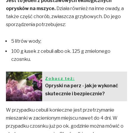
Jest to jeden z podstawowych ekologicznych
oprysków na mszyce.
Działa również na inne owady, a
także część chorób, zwłaszcza grzybowych. Do jego
sporządzenia potrzebujesz:
5 litrów wody;
100 g łusek z cebuli albo ok. 125 g zmielonego
czosnku.
Zobacz też:
Opryski na perz - jak je wykonać
skutecznie i bezpiecznie?
W przypadku cebuli konieczne jest przetrzymanie
mieszanki w zacienionym miejscu nawet do 4 dni. W
przypadku czosnku już po ok. godzinie można mówić o