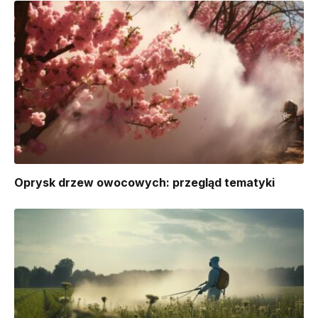
Oprysk drzew owocowych: przegląd tematyki