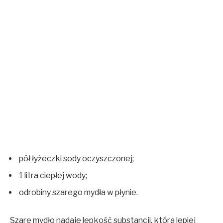
pół łyżeczki sody oczyszczonej;
1 litra ciepłej wody;
odrobiny szarego mydła w płynie.
Szare mydło nadaje lepkość substancji, która lepiej