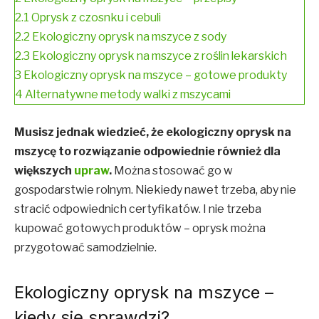
2.1
Oprysk z czosnku i cebuli
2.2
Ekologiczny oprysk na mszyce z sody
2.3
Ekologiczny oprysk na mszyce z roślin lekarskich
3
Ekologiczny oprysk na mszyce – gotowe produkty
4
Alternatywne metody walki z mszycami
Musisz jednak wiedzieć, że ekologiczny oprysk na
mszycę to rozwiązanie odpowiednie również dla
większych
upraw
.
Można stosować go w
gospodarstwie rolnym. Niekiedy nawet trzeba, aby nie
stracić odpowiednich certyfikatów. I nie trzeba
kupować gotowych produktów – oprysk można
przygotować samodzielnie.
Ekologiczny oprysk na mszyce –
kiedy się sprawdzi?