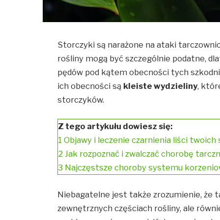
Storczyki są narażone na ataki tarczowni
rośliny mogą być szczególnie podatne, dla
pędów pod kątem obecności tych szkodn
ich obecności są
kleiste wydzieliny
, któ
storczyków.
Z tego artykułu dowiesz się:
1
Objawy i leczenie czarnienia liści twoic
2
Jak rozpoznać i zwalczać chorobę tarcz
3
Najczęstsze choroby systemu korzeniow
Niebagatelne jest także zrozumienie, że tar
zewnętrznych częściach rośliny, ale równi