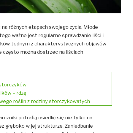
c na różnych etapach swojego życia. Młode
tego ważne jest regularne sprawdzanie liści i
ików. Jednym z charakterystycznych objawów
re często można dostrzec na liściach
h storczyków
ników – rdzę
ego roślin z rodziny storczykowatych
czniki potrafią osiedlić się nie tylko na
eż głęboko w jej strukturze. Zaniedbanie