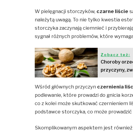
W pielęgnacji storczyków,
czarne liście
s
należytą uwagą. To nie tylko kwestia estety
storczyka zaczynają ciemnieć i przybieraj
sygnał różnych problemów, które wymagaj
Zobacz też:
Choroby orzec
przyczyny, zw
Wśród głównych przyczyn
czernienia liś
podlewanie, które prowadzi do gnicia kor
co z kolei może skutkować czernieniem liś
podstawce storczyka, co może prowadzi
Skomplikowanym aspektem jest równie