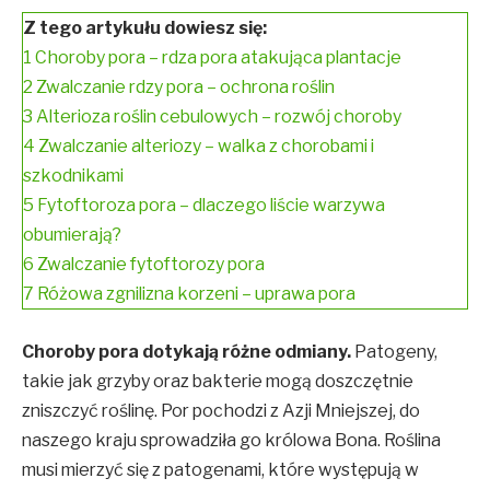
Z tego artykułu dowiesz się:
1
Choroby pora – rdza pora atakująca plantacje
2
Zwalczanie rdzy pora – ochrona roślin
3
Alterioza roślin cebulowych – rozwój choroby
4
Zwalczanie alteriozy – walka z chorobami i
szkodnikami
5
Fytoftoroza pora – dlaczego liście warzywa
obumierają?
6
Zwalczanie fytoftorozy pora
7
Różowa zgnilizna korzeni – uprawa pora
Choroby pora dotykają różne odmiany.
Patogeny,
takie jak grzyby oraz bakterie mogą doszczętnie
zniszczyć roślinę. Por pochodzi z Azji Mniejszej, do
naszego kraju sprowadziła go królowa Bona. Roślina
musi mierzyć się z patogenami, które występują w