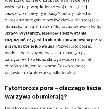
Alterioza oraz inne choroby pora najłatwiej jest
wyleczyć na początku ich rozwoju. Im szybciej
zauważysz objawy, tym lepiej. Niestety dokładne
określenie patogenu może być ciężkie. Na szczęście
nie musisz konkretnie określić, co zaatakowało twoje
uprawy.
Wystarczy, jeżeli będziesz w stanie
rozpoznać, czy jest to choroba powodowana przez
grzyb, bakterię lub wirusa.
Pozwoli ci to dobrać
środek chemiczny, do zwalczania danej grupy
patogenów. To właśnie dlatego wiedza na temat
chorób roślin, jest tak ważna. Pozwala podjąć
odpowiednie kroki w przypadku infekcji.
Fytoftoroza pora – dlaczego liście
warzywa obumierają?
Fytoftoroza pora, czyli obecność
Phytophthora porri
,