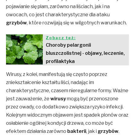
pojawianie się plam, zarówno na liściach, jak i na
owocach, co jest charakterystyczne dla ataku
grzybów
, które rozwijają się w wilgotnych warunkach.
Zobacz też:
Choroby pelargonii
bluszczolistnej - objawy, leczenie,
profilaktyka
Wirusy, z kolei, manifestują się często poprzez
zniekształcenie kształtu liści, nadając im
charakterystyczne, czasem nieregularne formy. Ważne
jest zauważenie, że
wirusy
mogą być przenoszone
przez owady, co dodatkowo zwiększa ryzyko infekcji.
Kolejnym widocznym objawem jest spadek plonów oraz
osłabienie ogólnej kondycji drzewa, co może być
efektem działania zarówno
bakterii
, jak i
grzybów
.