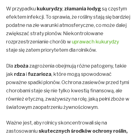
W przypadku
kukurydzy
,
złamania łodyg
są częstym
efektem infekcji. To sprawia, że rośliny stają się bardziej
podatne na złe warunki atmosferyczne, co może dalej
zwiększać straty plonów. Niekontrolowane
rozprzestrzenianie chorób w
uprawach kukurydzy
staje się zatem priorytetem dla rolników.
Dla
zboża
zagrożenia obejmują różne patogeny, takie
jak
rdza
i
fuzarioza
, które mogą spowodować
poważne spadki plonów. Ochrona zasiewów przed tymi
chorobami staje się nie tylko kwestią finansową, ale
również etyczną, zważywszy na rolę, jaką pełni zboże w
światowym zaopatrzeniu żywnościowym.
Ważne jest, aby rolnicy skoncentrowali się na
zastosowaniu
skutecznych środków ochrony roślin,