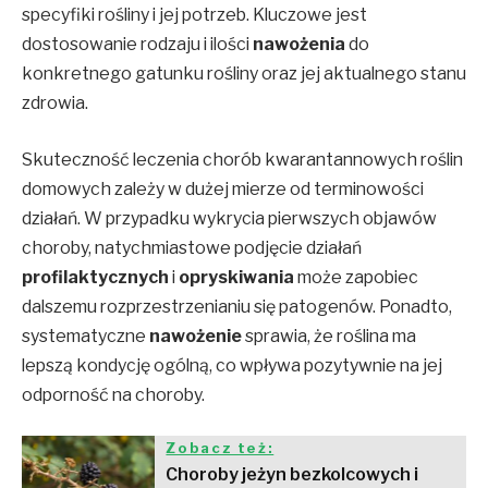
specyfiki rośliny i jej potrzeb. Kluczowe jest
dostosowanie rodzaju i ilości
nawożenia
do
konkretnego gatunku rośliny oraz jej aktualnego stanu
zdrowia.
Skuteczność leczenia chorób kwarantannowych roślin
domowych zależy w dużej mierze od terminowości
działań. W przypadku wykrycia pierwszych objawów
choroby, natychmiastowe podjęcie działań
profilaktycznych
i
opryskiwania
może zapobiec
dalszemu rozprzestrzenianiu się patogenów. Ponadto,
systematyczne
nawożenie
sprawia, że roślina ma
lepszą kondycję ogólną, co wpływa pozytywnie na jej
odporność na choroby.
Zobacz też:
Choroby jeżyn bezkolcowych i