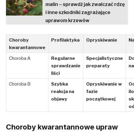
malin – sprawdź jak zwalczać rdzę
i inne szkodniki zagrażające
uprawom krzewów
Choroby
Profilaktyka
Opryskiwanie
N
kwarantannowe
Choroba A
Regularne
Specjalistyczne
D
sprawdzanie
preparaty
n
liści
Choroba B
Szybka
Opryskiwanie w
O
reakcja na
fazie
il
objawy
początkowej
sk
o
Choroby kwarantannowe upraw