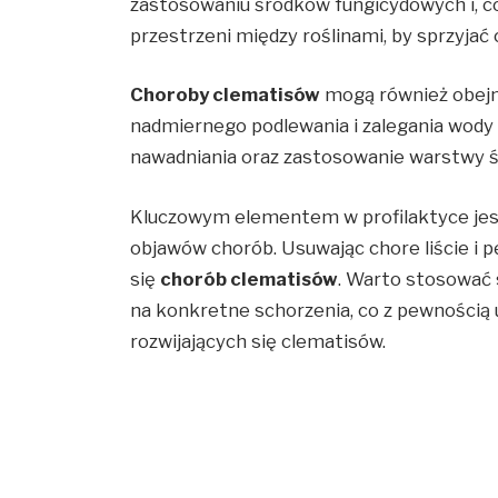
zastosowaniu środków fungicydowych i, co
przestrzeni między roślinami, by sprzyjać 
Choroby clematisów
mogą również obejm
nadmiernego podlewania i zalegania wody
nawadniania oraz zastosowanie warstwy ś
Kluczowym elementem w profilaktyce jest
objawów chorób. Usuwając chore liście i p
się
chorób clematisów
. Warto stosować 
na konkretne schorzenia, co z pewnością 
rozwijających się clematisów.