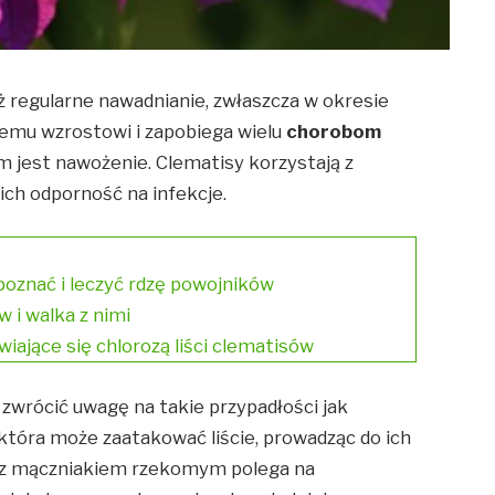
 regularne nawadnianie, zwłaszcza w okresie
wemu wzrostowi i zapobiega wielu
chorobom
 jest nawożenie. Clematisy korzystają z
ch odporność na infekcje.
oznać i leczyć rdzę powojników
w i walka z nimi
iające się chlorozą liści clematisów
 zwrócić uwagę na takie przypadłości jak
która może zaatakować liście, prowadząc do ich
ka z mączniakiem rzekomym polega na