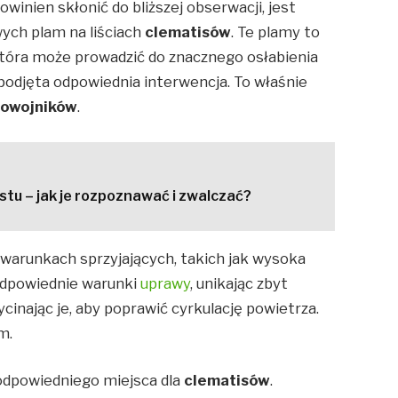
nien skłonić do bliższej obserwacji, jest
ych plam na liściach
clematisów
. Te plamy to
, która może prowadzić do znacznego osłabienia
ie podjęta odpowiednia interwencja. To właśnie
powojników
.
tu – jak je rozpoznawać i zwalczać?
 warunkach sprzyjających, takich jak wysoka
 odpowiednie warunki
uprawy
, unikając zbyt
ycinając je, aby poprawić cyrkulację powietrza.
m.
odpowiedniego miejsca dla
clematisów
.