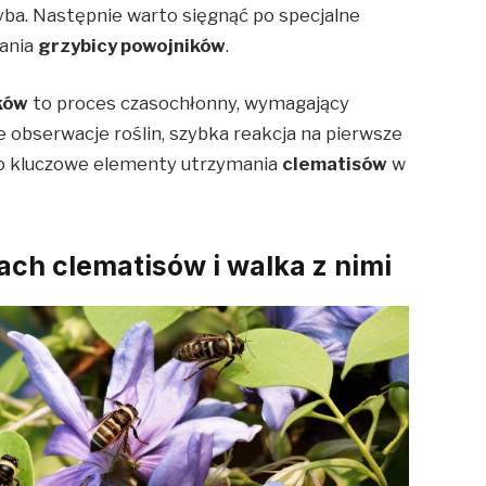
zyba. Następnie warto sięgnąć po specjalne
zania
grzybicy powojników
.
ków
to proces czasochłonny, wymagający
e obserwacje roślin, szybka reakcja na pierwsze
 to kluczowe elementy utrzymania
clematisów
w
iach clematisów i walka z nimi