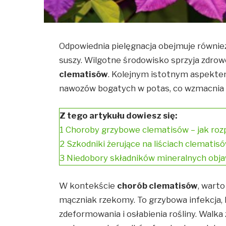
Odpowiednia pielęgnacja obejmuje również
suszy. Wilgotne środowisko sprzyja zdro
clematisów
. Kolejnym istotnym aspektem
nawozów bogatych w potas, co wzmacnia i
Z tego artykułu dowiesz się:
1
Choroby grzybowe clematisów – jak rozp
2
Szkodniki żerujące na liściach clematisó
3
Niedobory składników mineralnych objaw
W kontekście
chorób clematisów
, warto
mączniak rzekomy. To grzybowa infekcja, 
zdeformowania i osłabienia rośliny. Wal