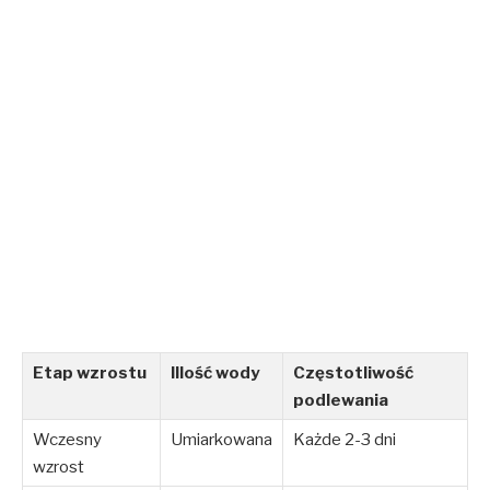
Etap wzrostu
Illość wody
Częstotliwość
podlewania
Wczesny
Umiarkowana
Każde 2-3 dni
wzrost