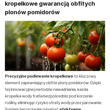
kropelkowe gwarancją obfitych
plonów pomidorów
Precyzyjne podlewanie kropelkowe
to kluczowy
element zapewniający obfite plony pomidorów. Dzięki
tej innowacyjnej metodzie nawadniania, każda
kropelka wody trafia bezpośrednio pod korzenie
rośliny, eliminując ryzyko straty wody przez parowanie.
System ten pozwala osiągnąć
efektywne