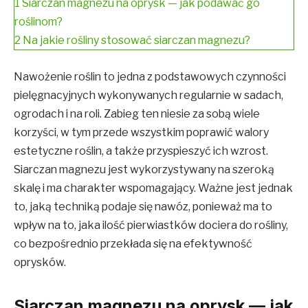
1
Siarczan magnezu na oprysk — jak podawać go
roślinom?
2
Na jakie rośliny stosować siarczan magnezu?
Nawożenie roślin to jedna z podstawowych czynności
pielęgnacyjnych wykonywanych regularnie w sadach,
ogrodach i na roli. Zabieg ten niesie za sobą wiele
korzyści, w tym przede wszystkim poprawić walory
estetyczne roślin, a także przyspieszyć ich wzrost.
Siarczan magnezu jest wykorzystywany na szeroką
skalę i ma charakter wspomagający. Ważne jest jednak
to, jaką techniką podaje się nawóz, ponieważ ma to
wpływ na to, jaka ilość pierwiastków dociera do rośliny,
co bezpośrednio przekłada się na efektywność
oprysków.
Siarczan magnezu na oprysk — jak