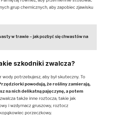
nych grup chemicznych, aby zapobiec zjawisku
asty w trawie – jak pozbyć się chwastów na
akie szkodniki zwalcza?
itr wody potrzebujesz, aby był skuteczny. To
Przędziorki powodują, że rośliny zamierają,
sz na nich delikatną pajęczynę, a potem
walcza także inne roztocza, takie jak
zowy i wzdymacz gruszowy, roztocz
lkopąkowiec porzeczkowy.