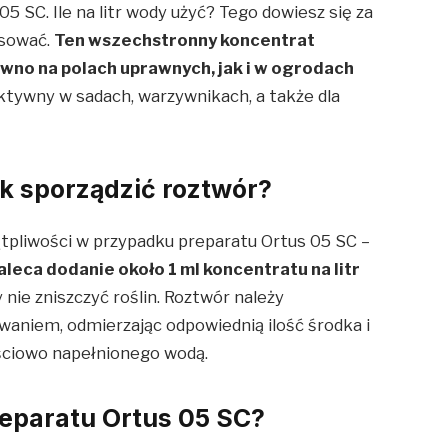
5 SC. Ile na litr wody użyć? Tego dowiesz się za
osować.
Ten wszechstronny koncentrat
wno na polach uprawnych, jak i w ogrodach
ktywny w sadach, warzywnikach, a także dla
Jak sporządzić roztwór?
ątpliwości w przypadku preparatu Ortus 05 SC –
leca dodanie około 1 ml koncentratu na litr
y nie zniszczyć roślin. Roztwór należy
aniem, odmierzając odpowiednią ilość środka i
ęściowo napełnionego wodą.
eparatu Ortus 05 SC?