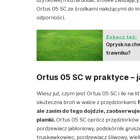
Ortus 05 SC ze środkami należącymi do in
odporności.
Zobacz też:
Oprysk na chw
trawniku?
Ortus 05 SC w praktyce – j
Wiesz już, czym jest Ortus 05 SC i ile na l
skuteczna broń w walce z przędziorkami.
ale zanim do tego dojdzie, zaobserwuje
plamki.
Ortus 05 SC oprócz przędziorków z
pordzewiacz jabłoniowy, podskórnik grus
truskawkowiec, pordzewiacz śliwowy, wie