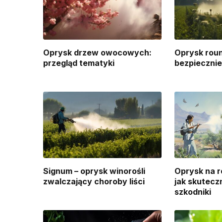
Oprysk drzew owocowych:
Oprysk roun
przegląd tematyki
bezpieczni
Signum – oprysk winorośli
Oprysk na r
zwalczający choroby liści
jak skutecz
szkodniki