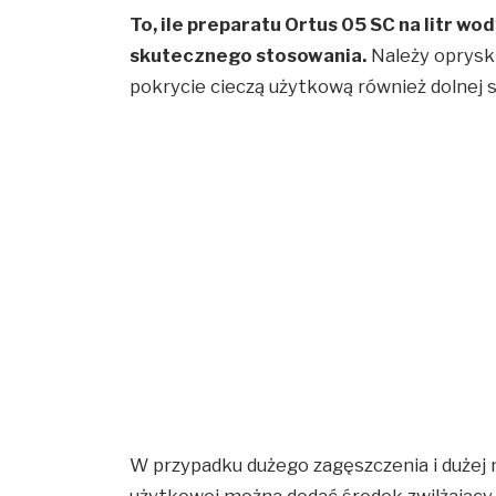
To, ile preparatu Ortus 05 SC na litr wo
skutecznego stosowania.
Należy opryski
pokrycie cieczą użytkową również dolnej st
W przypadku dużego zagęszczenia i dużej m
użytkowej można dodać środek zwilżający