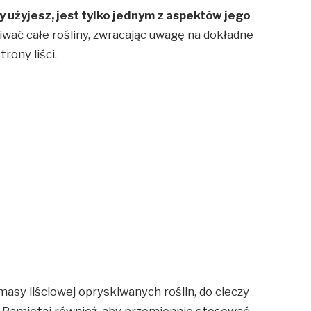
dy użyjesz, jest tylko jednym z aspektów jego
wać całe rośliny, zwracając uwagę na dokładne
rony liści.
asy liściowej opryskiwanych roślin, do cieczy
. Pamiętaj również, aby przemiennie stosować