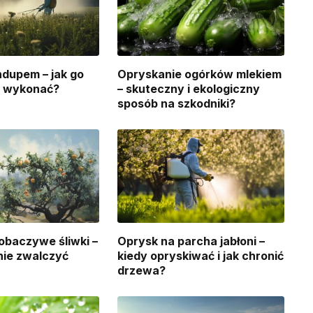
dupem – jak go
Opryskanie ogórków mlekiem
e wykonać?
– skuteczny i ekologiczny
sposób na szkodniki?
obaczywe śliwki –
Oprysk na parcha jabłoni –
nie zwalczyć
kiedy opryskiwać i jak chronić
drzewa?