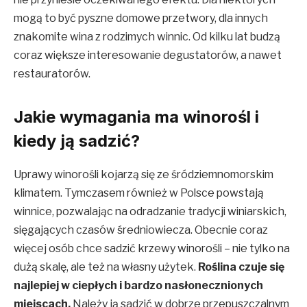
mogą to być pyszne domowe przetwory, dla innych
znakomite wina z rodzimych winnic. Od kilku lat budzą
coraz większe interesowanie degustatorów, a nawet
restauratorów.
Jakie wymagania ma winorośl i
kiedy ją sadzić?
Uprawy winorośli kojarzą się ze śródziemnomorskim
klimatem. Tymczasem również w Polsce powstają
winnice, pozwalając na odradzanie tradycji winiarskich,
sięgających czasów średniowiecza. Obecnie coraz
więcej osób chce sadzić krzewy winorośli – nie tylko na
dużą skalę, ale też na własny użytek.
Roślina czuje się
najlepiej w ciepłych i bardzo nasłonecznionych
miejscach.
Należy ją sadzić w dobrze przepuszczalnym