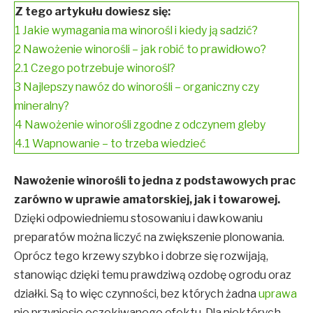
Z tego artykułu dowiesz się:
1
Jakie wymagania ma winorośl i kiedy ją sadzić?
2
Nawożenie winorośli – jak robić to prawidłowo?
2.1
Czego potrzebuje winorośl?
3
Najlepszy nawóz do winorośli – organiczny czy
mineralny?
4
Nawożenie winorośli zgodne z odczynem gleby
4.1
Wapnowanie – to trzeba wiedzieć
Nawożenie winorośli to jedna z podstawowych prac
zarówno w uprawie amatorskiej, jak i towarowej.
Dzięki odpowiedniemu stosowaniu i dawkowaniu
preparatów można liczyć na zwiększenie plonowania.
Oprócz tego krzewy szybko i dobrze się rozwijają,
stanowiąc dzięki temu prawdziwą ozdobę ogrodu oraz
działki. Są to więc czynności, bez których żadna
uprawa
nie przyniesie oczekiwanego efektu. Dla niektórych