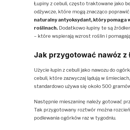
Łupiny z cebuli, często traktowane jako 
odżywcze, które mogą znacząco poprawić 
naturalny antyoksydant, który pomaga 
roślinach
.
Dodatkowo łupiny te są źródłe
– które wspierają wzrost roślin i pomaga
Jak przygotować nawóz z ł
Użycie łupin z cebuli jako nawozu do ogór
cebuli, które zazwyczaj lądują w śmieciach,
standardowo używa się około 500 gramów ł
Następnie mieszaninę należy gotować prze
Tak przygotowany roztwór można rozcieńc
podlewania ogórków raz w tygodniu
.