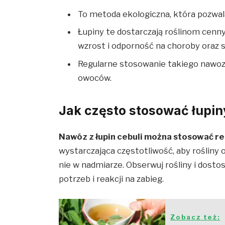
To metoda ekologiczna, która pozwa
Łupiny te dostarczają roślinom cenn
wzrost i odporność na choroby oraz s
Regularne stosowanie takiego nawoz
owoców
.
Jak często stosować łupin
Nawóz z łupin cebuli można stosować reg
wystarczająca częstotliwość, aby rośliny
nie w nadmiarze.
Obserwuj rośliny i dosto
potrzeb i reakcji na zabieg.
Zobacz też: