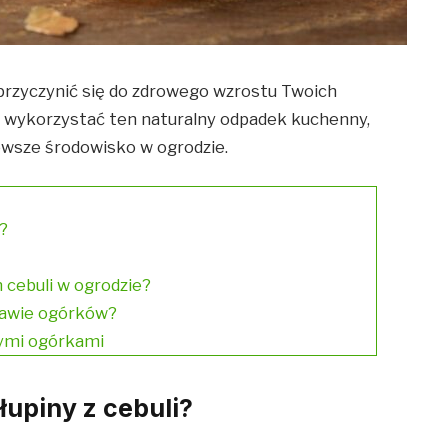
 przyczynić się do zdrowego wzrostu Twoich
k wykorzystać ten naturalny odpadek kuchenny,
owsze środowisko w ogrodzie.
i?
n cebuli w ogrodzie?
prawie ogórków?
owymi ogórkami
upiny z cebuli?