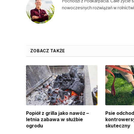
Pochodzi z Podkarpacia. Całe życie s
nowoczesnych rozwiązań w rolnictwi
ZOBACZ TAKŻE
Popiół z grilla jako nawóz –
Psie odchod
letnia zabawa w służbie
kontrowersy
ogrodu
skuteczny