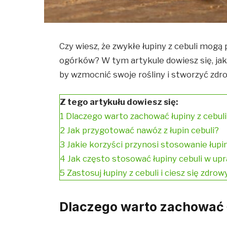
Czy wiesz, że zwykłe łupiny z cebuli mogą
ogórków? W tym artykule dowiesz się, ja
by wzmocnić swoje rośliny i stworzyć zdr
Z tego artykułu dowiesz się:
1
Dlaczego warto zachować łupiny z cebul
2
Jak przygotować nawóz z łupin cebuli?
3
Jakie korzyści przynosi stosowanie łupi
4
Jak często stosować łupiny cebuli w u
5
Zastosuj łupiny z cebuli i ciesz się zdr
Dlaczego warto zachować ł