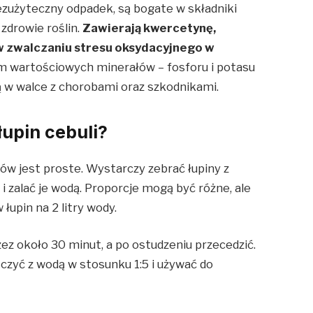
bezużyteczny odpadek, są bogate w składniki
zdrowie roślin.
Zawierają kwercetynę,
w zwalczaniu stresu oksydacyjnego w
m wartościowych minerałów – fosforu i potasu
ją w walce z chorobami oraz szkodnikami
.
upin cebuli?
ków jest proste. Wystarczy zebrać łupiny z
 i zalać je wodą. Proporcje mogą być różne, ale
upin na 2 litry wody
.
z około 30 minut, a po ostudzeniu przecedzić.
zyć z wodą w stosunku 1:5 i używać do