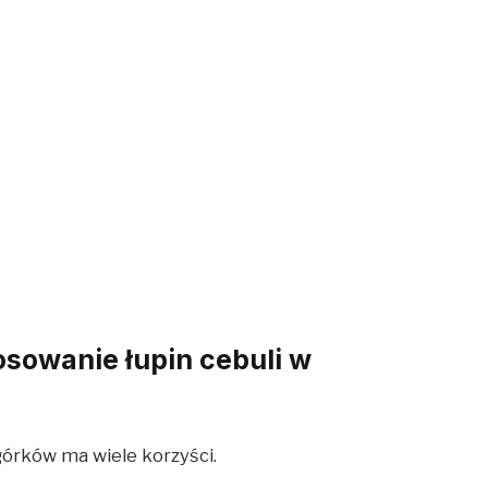
osowanie łupin cebuli w
górków ma wiele korzyści.