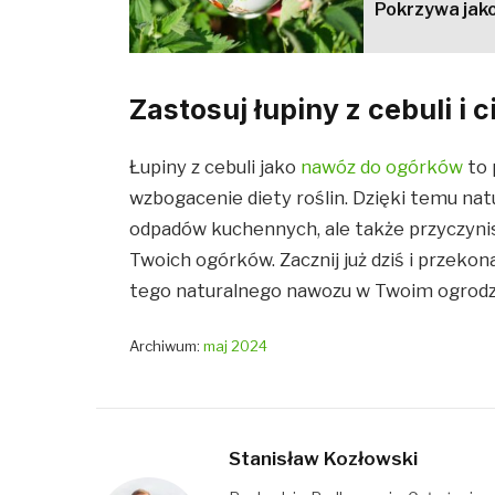
Pokrzywa jako
Zastosuj łupiny z cebuli i
Łupiny z cebuli jako
nawóz do ogórków
to 
wzbogacenie diety roślin. Dzięki temu nat
odpadów kuchennych, ale także przyczynis
Twoich ogórków. Zacznij już dziś i przekon
tego naturalnego nawozu w Twoim ogrodz
Archiwum:
maj 2024
Stanisław Kozłowski