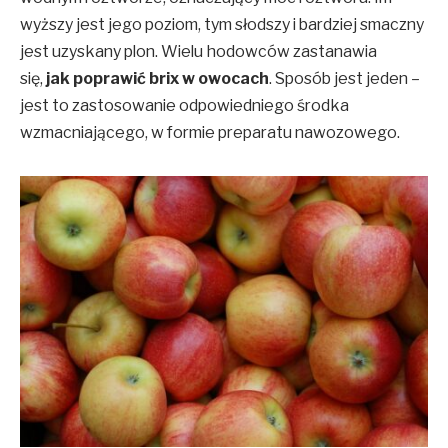
wyższy jest jego poziom, tym słodszy i bardziej smaczny
jest uzyskany plon. Wielu hodowców zastanawia
się,
jak poprawić brix w owocach
. Sposób jest jeden –
jest to zastosowanie odpowiedniego środka
wzmacniającego, w formie preparatu nawozowego.