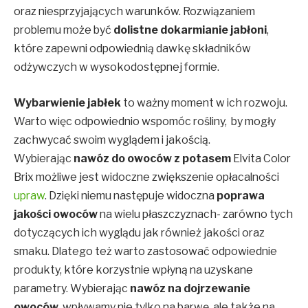
oraz niesprzyjających warunków. Rozwiązaniem
problemu może być
dolistne dokarmianie jabłoni
,
które zapewni odpowiednią dawkę składników
odżywczych w wysokodostępnej formie.
Wybarwienie jabłek
to ważny moment w ich rozwoju.
Warto więc odpowiednio wspomóc rośliny, by mogły
zachwycać swoim wyglądem i jakością.
Wybierając
nawóz do owoców z potasem
Elvita Color
Brix możliwe jest widoczne zwiększenie opłacalności
upraw
. Dzięki niemu następuje widoczna
poprawa
jakości owoców
na wielu płaszczyznach- zarówno tych
dotyczących ich wyglądu jak również jakości oraz
smaku. Dlatego też warto zastosować odpowiednie
produkty, które korzystnie wpłyną na uzyskane
parametry. Wybierając
nawóz na dojrzewanie
owoców,
wpływamy nie tylko na barwę, ale także na