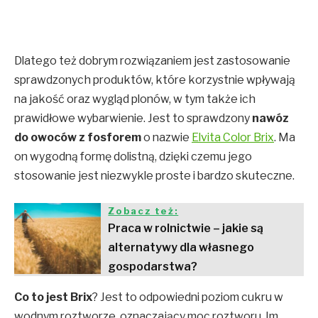
Dlatego też dobrym rozwiązaniem jest zastosowanie
sprawdzonych produktów, które korzystnie wpływają
na jakość oraz wygląd plonów, w tym także ich
prawidłowe wybarwienie. Jest to sprawdzony
nawóz
do owoców z fosforem
o nazwie
Elvita Color Brix
. Ma
on wygodną formę dolistną, dzięki czemu jego
stosowanie jest niezwykle proste i bardzo skuteczne.
Zobacz też:
Praca w rolnictwie – jakie są
alternatywy dla własnego
gospodarstwa?
Co to jest Brix
? Jest to odpowiedni poziom cukru w
wodnym roztworze, oznaczający moc roztworu. Im