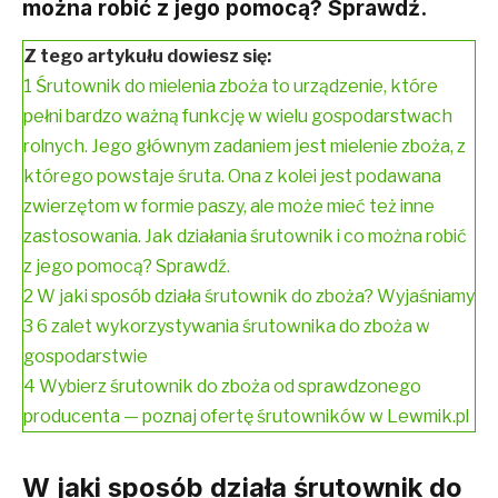
można robić z jego pomocą? Sprawdź.
Z tego artykułu dowiesz się:
1
Śrutownik do mielenia zboża to urządzenie, które
pełni bardzo ważną funkcję w wielu gospodarstwach
rolnych. Jego głównym zadaniem jest mielenie zboża, z
którego powstaje śruta. Ona z kolei jest podawana
zwierzętom w formie paszy, ale może mieć też inne
zastosowania. Jak działania śrutownik i co można robić
z jego pomocą? Sprawdź.
2
W jaki sposób działa śrutownik do zboża? Wyjaśniamy
3
6 zalet wykorzystywania śrutownika do zboża w
gospodarstwie
4
Wybierz śrutownik do zboża od sprawdzonego
producenta — poznaj ofertę śrutowników w Lewmik.pl
W jaki sposób działa śrutownik do