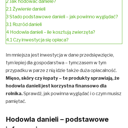
2
Jak hodować daniele?
2.1
Żywienie danieli
3
Stado podstawowe danieli – jak powinno wyglądać?
3.1
Rozród danieli
4
Hodowla danieli – ile kosztują zwierzęta?
4.1
Czy inwestycja się opłaca?
Im mniejsza jest inwestycja w dane przedsięwzięcie,
tym lepiej dla gospodarstwa – tymczasem w tym
przypadku w parze z nią idzie także duża opłacalność.
Mięso, skóry czy łopaty – te produkty sprawiają, że
hodowla danieli jest korzystna finansowo dla
rolnika.
Sprawdź, jak powinna wyglądać i o czym musisz
pamiętać.
Hodowla danieli – podstawowe