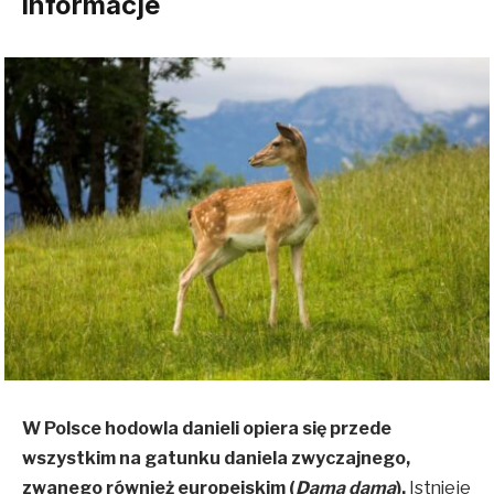
informacje
W Polsce hodowla danieli opiera się przede
wszystkim na gatunku daniela zwyczajnego,
zwanego również europejskim (
Dama dama
).
Istnieje