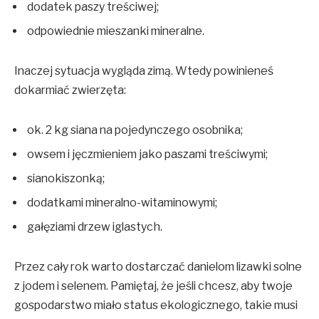
dodatek paszy treściwej;
odpowiednie mieszanki mineralne.
Inaczej sytuacja wygląda zimą. Wtedy powinieneś
dokarmiać zwierzęta:
ok. 2 kg siana na pojedynczego osobnika;
owsem i jęczmieniem jako paszami treściwymi;
sianokiszonką;
dodatkami mineralno-witaminowymi;
gałęziami drzew iglastych.
Przez cały rok warto dostarczać danielom lizawki solne
z jodem i selenem. Pamiętaj, że jeśli chcesz, aby twoje
gospodarstwo miało status ekologicznego, takie musi