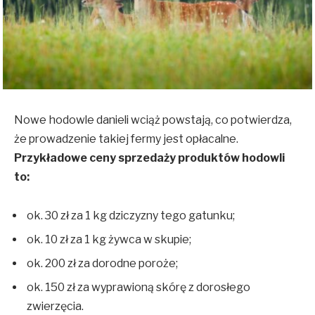
Nowe hodowle danieli wciąż powstają, co potwierdza,
że prowadzenie takiej fermy jest opłacalne.
Przykładowe ceny sprzedaży produktów hodowli
to:
ok. 30 zł za 1 kg dziczyzny tego gatunku;
ok. 10 zł za 1 kg żywca w skupie;
ok. 200 zł za dorodne poroże;
ok. 150 zł za wyprawioną skórę z dorosłego
zwierzęcia.