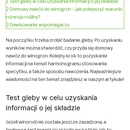
1
Test gleby w celu uzyskania informacji o jej składzie
2
Domowy nawóz do winogron – jak polepszyć warunki
rozwoju rośliny?
3
Dawkowanie wspomagaczy
Na początku trzeba zrobić badanie gleby. Po uzyskaniu
wyników można stwierdzić, czy przyda się domowy
nawóz do winogron. Kolejny krok to pozyskanie
informacji na temat harmonogramu stosowania
specyfiku, a także sposobu nawożenia. Najważniejsze
wiadomości na ten temat znajdziesz w naszym artykule!
Test gleby w celu uzyskania
informacji o jej składzie
Jeżeli winorośl nie została jeszcze zasadzona, a
hodowca zastanawia się przede wszystkim, jak to