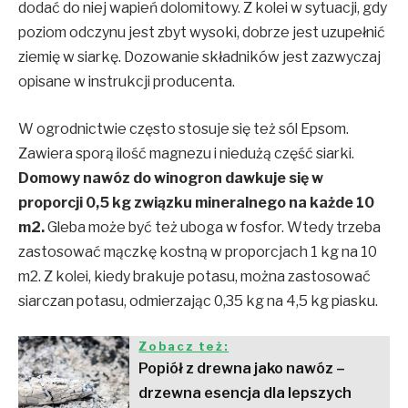
dodać do niej wapień dolomitowy. Z kolei w sytuacji, gdy
poziom odczynu jest zbyt wysoki, dobrze jest uzupełnić
ziemię w siarkę. Dozowanie składników jest zazwyczaj
opisane w instrukcji producenta.
W ogrodnictwie często stosuje się też sól Epsom.
Zawiera sporą ilość magnezu i niedużą część siarki.
Domowy nawóz do winogron dawkuje się w
proporcji 0,5 kg związku mineralnego na każde 10
m
2
.
Gleba może być też uboga w fosfor. Wtedy trzeba
zastosować mączkę kostną w proporcjach 1 kg na 10
m
2
. Z kolei, kiedy brakuje potasu, można zastosować
siarczan potasu, odmierzając 0,35 kg na 4,5 kg piasku.
Zobacz też:
Popiół z drewna jako nawóz –
drzewna esencja dla lepszych