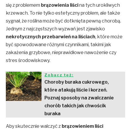
się z problemem
brązowienia liści
na tych urokliwych
krzewach. To nie tylko estetyczny problem, ale także
sygnał, że roślina może być dotknięta pewną chorobą.
Jednym z najczęstszych wyzwań jest zjawisko
nekrotycznych przebarwień na liściach
, które może
być spowodowane różnymi czynnikami, takimi jak
zakażenia grzybowe, nieprawidłowe nawożenie czy
stres środowiskowy.
Zobacz też:
Choroby buraka cukrowego,
które atakują liście i korzeń.
Poznaj sposoby na zwalczanie
chorób takich jak chwościk
buraka
Aby skutecznie walczyć z
brązowieniem liści