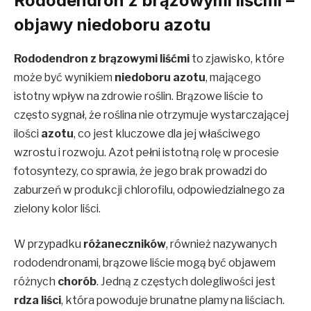
Rododendron z brązowymi liśćmi –
objawy niedoboru azotu
Rododendron z brązowymi liśćmi
to zjawisko, które
może być wynikiem
niedoboru azotu
, mającego
istotny wpływ na zdrowie roślin. Brązowe liście to
często sygnał, że roślina nie otrzymuje wystarczającej
ilości
azotu
, co jest kluczowe dla jej właściwego
wzrostu i rozwoju. Azot pełni istotną rolę w procesie
fotosyntezy, co sprawia, że jego brak prowadzi do
zaburzeń w produkcji chlorofilu, odpowiedzialnego za
zielony kolor liści.
W przypadku
różaneczników
, również nazywanych
rododendronami, brązowe liście mogą być objawem
różnych
chorób
. Jedną z częstych dolegliwości jest
rdza liści
, która powoduje brunatne plamy na liściach.