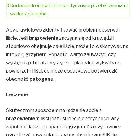
3
Rododendron liście z nekrotycznymi przebarwieniami
– walka z chorobą
Aby prawidłowo zidentyfikować problem, obserwuj
liście. Jeśli
brązowienie
zaczyna się od krawędzi i
stopniowo obejmuje całe liście, może to wskazywać na
infekcję
grzybem
. Ponadto, warto zauważyć, czy
występują charakterystyczne plamy lub wykwity na
powierzchni liści, co może dodatkowo potwierdzić
obecność
patogenu
.
Leczenie
:
Skutecznym sposobem na radzenie sobie z
brązowieniem liści
jest usunięcie chorych liści, aby
zapobiec dalszej propagacji
grzyba
. Należy również
ograniczyć nawadnianie z góry, aby utrzymać liście