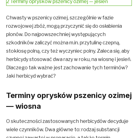
2
Terminy oprysków pszenicy ozimej — jesień
Chwasty w pszenicy ozimej, szczególnie w fazie
rozwojowej zbóż, mogą przyczynić się do osłabienia
plonów. Do najpowszechniej występujących
szkodników zaliczyć można m.in. przytulinę czepną,
stokłosę polną, czy też wyczyniec polny. Zaleca się, aby
herbicydy stosować dwa razy w roku, na wiosnę i jesień.
Dlaczego tak ważne jest zachowanie tych terminów?
Jaki herbicyd wybrać?
Terminy oprysków pszenicy ozimej
— wiosna
O skuteczności zastosowanych herbicydów decyduje
wiele czynników. Dwa główne to: rodzaj substancji
czynnej zawartej w preparacie, a także termin