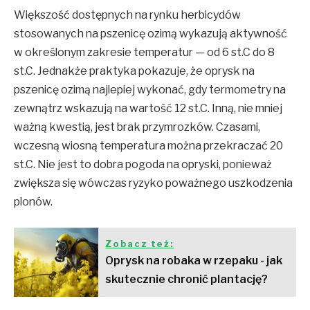
Większość dostępnych na rynku herbicydów
stosowanych na pszenicę ozimą wykazują aktywność
w określonym zakresie temperatur — od 6 st.C do 8
st.C. Jednakże praktyka pokazuje, że oprysk na
pszenicę ozimą najlepiej wykonać, gdy termometry na
zewnątrz wskazują na wartość 12 st.C. Inną, nie mniej
ważną kwestią, jest brak przymrozków. Czasami,
wczesną wiosną temperatura można przekraczać 20
st.C. Nie jest to dobra pogoda na opryski, ponieważ
zwiększa się wówczas ryzyko poważnego uszkodzenia
plonów.
Zobacz też:
Oprysk na robaka w rzepaku - jak
skutecznie chronić plantację?