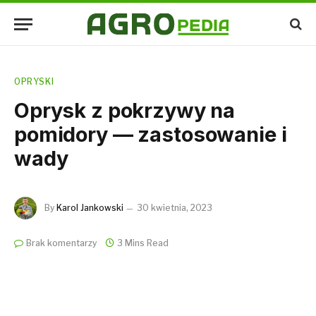
OPRYSKI
Oprysk z pokrzywy na
pomidory — zastosowanie i
wady
By
Karol Jankowski
30 kwietnia, 2023
Brak komentarzy
3 Mins Read