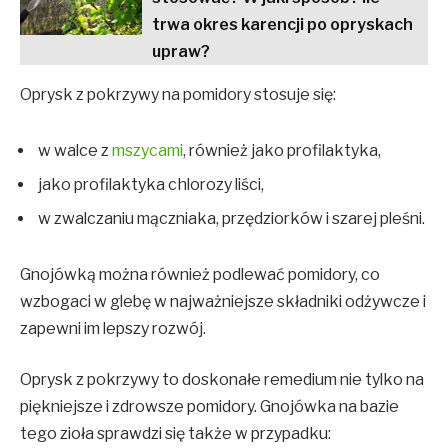
trwa okres karencji po opryskach
upraw?
Oprysk z pokrzywy na pomidory stosuje się:
w walce z
mszycami
, również jako profilaktyka,
jako profilaktyka chlorozy liści,
w zwalczaniu mączniaka, przędziorków i szarej pleśni.
Gnojówką można również podlewać pomidory, co
wzbogaci w glebę w najważniejsze składniki odżywcze i
zapewni im lepszy rozwój.
Oprysk z pokrzywy to doskonałe remedium nie tylko na
piękniejsze i zdrowsze pomidory. Gnojówka na bazie
tego zioła sprawdzi się także w przypadku: