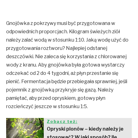
Gnojówka z pokrzywy musi być przygotowana w
odpowiednich proporcjach. Kilogram świeżych ziół
należy zalać wodą w stosunku 1:10. Jaką wodę użyć do
przygotowania roztworu? Najlepiej odstanej
deszczówki. Nie zaleca się korzystania z chlorowanej
wody z kranu. Aby gnojówka była gotowa wystarczy
odczekać od 2 do 4 tygodni, aż płyn przestanie się
pienić. Fermentacja będzie przebiegała sprawniej, jeśli
pojemnik z gnojówką przykryje się gazą. Należy
pamiętać, aby przed opryskiem, gotowy płyn
rozcieńczyć jeszcze w stosunku 1:5.
Zobacz też:
Opryski plonów – kiedy należy je
stosować? W jaki sposób? Ile