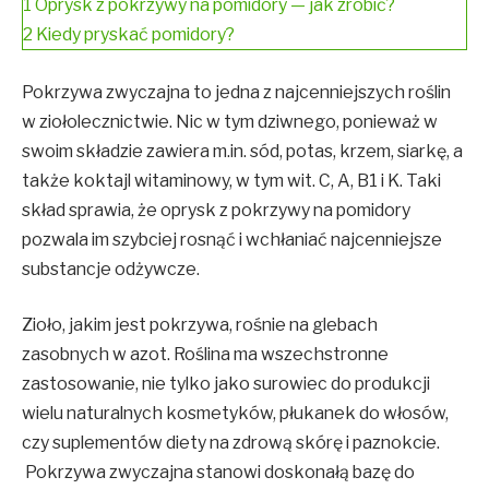
1
Oprysk z pokrzywy na pomidory — jak zrobić?
2
Kiedy pryskać pomidory?
Pokrzywa zwyczajna to jedna z najcenniejszych roślin
w ziołolecznictwie. Nic w tym dziwnego, ponieważ w
swoim składzie zawiera m.in. sód, potas, krzem, siarkę, a
także koktajl witaminowy, w tym wit. C, A, B1 i K. Taki
skład sprawia, że oprysk z pokrzywy na pomidory
pozwala im szybciej rosnąć i wchłaniać najcenniejsze
substancje odżywcze.
Zioło, jakim jest pokrzywa, rośnie na glebach
zasobnych w azot. Roślina ma wszechstronne
zastosowanie, nie tylko jako surowiec do produkcji
wielu naturalnych kosmetyków, płukanek do włosów,
czy suplementów diety na zdrową skórę i paznokcie.
Pokrzywa zwyczajna stanowi doskonałą bazę do