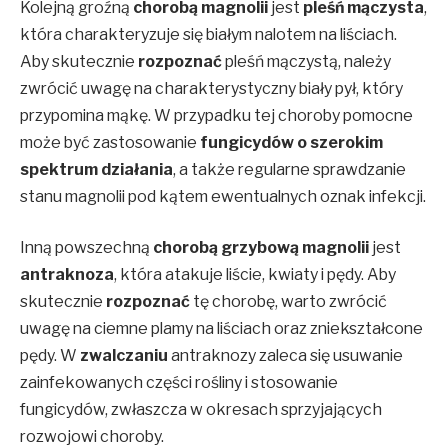
Kolejną groźną
chorobą magnolii
jest
pleśń mączysta
,
która charakteryzuje się białym nalotem na liściach.
Aby skutecznie
rozpoznać
pleśń mączystą, należy
zwrócić uwagę na charakterystyczny biały pył, który
przypomina mąkę. W przypadku tej choroby pomocne
może być zastosowanie
fungicydów o szerokim
spektrum działania
, a także regularne sprawdzanie
stanu magnolii pod kątem ewentualnych oznak infekcji.
Inną powszechną
chorobą grzybową magnolii
jest
antraknoza
, która atakuje liście, kwiaty i pędy. Aby
skutecznie
rozpoznać
tę chorobę, warto zwrócić
uwagę na ciemne plamy na liściach oraz zniekształcone
pędy. W
zwalczaniu
antraknozy zaleca się usuwanie
zainfekowanych części rośliny i stosowanie
fungicydów, zwłaszcza w okresach sprzyjających
rozwojowi choroby.