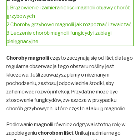
1
Brązowienie i zamieranie liści magnolii objawy chorób
grzybowych
2
Choroby grzybowe magnolii jak rozpoznać i zwalczać
3
Leczenie chorób magnolii fungicydy i zabiegi
pielęgnacyjne
Choroby magnolii
często zaczynają się od liści, dlatego
regularna obserwacja tego obszaru rośliny jest
kluczowa. Jeśli zauważysz plamy o nieznanym
pochodzeniu, zastosuj odpowiednie środki, aby
zahamować rozwój infekcji. Przydatne może być
stosowanie fungicydów, zwłaszcza w przypadku
chorób grzybowych, które często atakują magnolie.
Podlewanie magnolii również odgrywa istotną rolę w
zapobieganiu
chorobom liści
. Unikaj nadmiernego