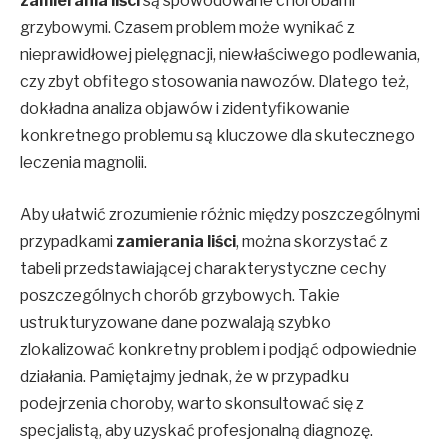
zamierania liści
są spowodowane chorobami
grzybowymi. Czasem problem może wynikać z
nieprawidłowej pielęgnacji, niewłaściwego podlewania,
czy zbyt obfitego stosowania nawozów. Dlatego też,
dokładna analiza objawów i zidentyfikowanie
konkretnego problemu są kluczowe dla skutecznego
leczenia magnolii.
Aby ułatwić zrozumienie różnic między poszczególnymi
przypadkami
zamierania liści
, można skorzystać z
tabeli przedstawiającej charakterystyczne cechy
poszczególnych chorób grzybowych. Takie
ustrukturyzowane dane pozwalają szybko
zlokalizować konkretny problem i podjąć odpowiednie
działania. Pamiętajmy jednak, że w przypadku
podejrzenia choroby, warto skonsultować się z
specjalistą, aby uzyskać profesjonalną diagnozę.