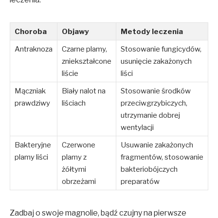
Choroba
Objawy
Metody leczenia
Antraknoza
Czarne plamy,
Stosowanie fungicydów,
zniekształcone
usunięcie zakażonych
liście
liści
Mączniak
Biały nalot na
Stosowanie środków
prawdziwy
liściach
przeciwgrzybiczych,
utrzymanie dobrej
wentylacji
Bakteryjne
Czerwone
Usuwanie zakażonych
plamy liści
plamy z
fragmentów, stosowanie
żółtymi
bakteriobójczych
obrzeżami
preparatów
Zadbaj o swoje magnolie, bądź czujny na pierwsze