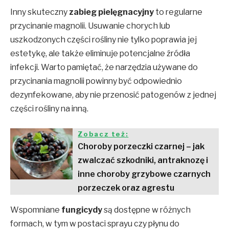
Inny skuteczny
zabieg pielęgnacyjny
to regularne
przycinanie magnolii. Usuwanie chorych lub
uszkodzonych części rośliny nie tylko poprawia jej
estetykę, ale także eliminuje potencjalne źródła
infekcji. Warto pamiętać, że narzędzia używane do
przycinania magnolii powinny być odpowiednio
dezynfekowane, aby nie przenosić patogenów z jednej
części rośliny na inną.
Zobacz też:
Choroby porzeczki czarnej – jak
zwalczać szkodniki, antraknozę i
inne choroby grzybowe czarnych
porzeczek oraz agrestu
Wspomniane
fungicydy
są dostępne w różnych
formach, w tym w postaci sprayu czy płynu do