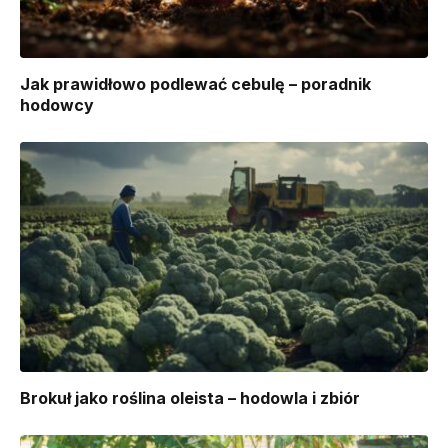
Jak prawidłowo podlewać cebulę – poradnik
hodowcy
Brokuł jako roślina oleista – hodowla i zbiór