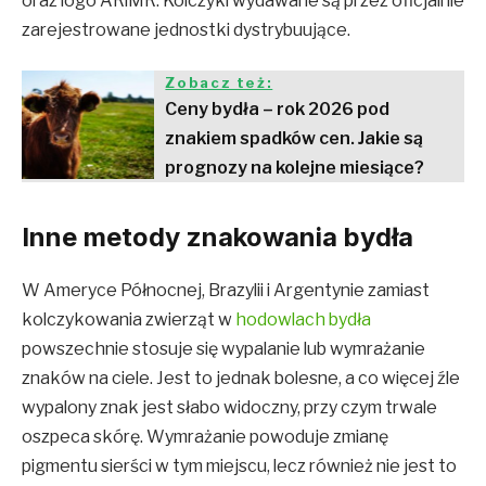
oraz logo ARiMR. Kolczyki wydawane są przez oficjalnie
zarejestrowane jednostki dystrybuujące.
Zobacz też:
Ceny bydła – rok 2026 pod
znakiem spadków cen. Jakie są
prognozy na kolejne miesiące?
Inne metody znakowania bydła
W Ameryce Północnej, Brazylii i Argentynie zamiast
kolczykowania zwierząt w
hodowlach bydła
powszechnie stosuje się wypalanie lub wymrażanie
znaków na ciele. Jest to jednak bolesne, a co więcej źle
wypalony znak jest słabo widoczny, przy czym trwale
oszpeca skórę. Wymrażanie powoduje zmianę
pigmentu sierści w tym miejscu, lecz również nie jest to