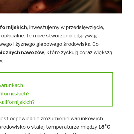
fornijskich
, inwestujemy w przedsięwzięcie,
że opłacalne. Te małe stworzenia odgrywają
owego i żyznego glebowego środowiska. Co
nicznych nawozów
, które zyskują coraz większą
w.
warunkach
ifornijskich?
alifornijskich?
jest odpowiednie zrozumienie warunków ich
ą środowisko o stałej temperaturze między
18°C