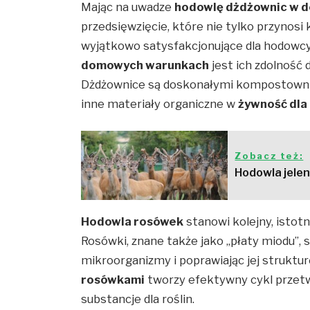
Mając na uwadze
hodowlę dżdżownic w 
przedsięwzięcie, które nie tylko przynosi
wyjątkowo satysfakcjonujące dla hodowcy
domowych warunkach
jest ich zdolność
Dżdżownice są doskonałymi kompostownikam
inne materiały organiczne w
żywność dla 
Zobacz też:
Hodowla jelen
Hodowla rosówek
stanowi kolejny, isto
Rosówki, znane także jako „płaty miodu”, s
mikroorganizmy i poprawiając jej strukt
rosówkami
tworzy efektywny cykl przet
substancje dla roślin.