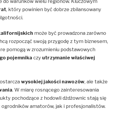
ne do warunków wielu regionów. Kluczowym
rat
, który powinien być dobrze zbilansowany
lgotności.
alifornijskich
może być prowadzona zarówno
y chcą rozpocząć swoją przygodę z tym biznesem,
które pomogą w zrozumieniu podstawowych
go pojemnika
czy
utrzymanie właściwej
dostarcza
wysokiej jakości nawozów
, ale także
wania
. W miarę rosnącego zainteresowania
dukty pochodzące z hodowli dżdżownic stają się
 ogrodników amatorów, jak i profesjonalistów.