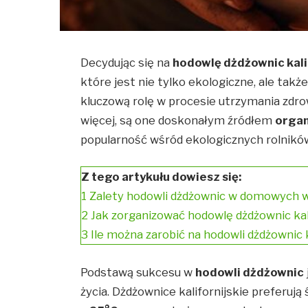
Decydując się na
hodowlę dżdżownic kali
które jest nie tylko ekologiczne, ale tak
kluczową rolę w procesie utrzymania zdr
więcej, są one doskonałym źródłem
orga
popularność wśród ekologicznych rolnikó
Z tego artykułu dowiesz się:
1
Zalety hodowli dżdżownic w domowych 
2
Jak zorganizować hodowlę dżdżownic kal
3
Ile można zarobić na hodowli dżdżownic k
Podstawą sukcesu w
hodowli dżdżownic
życia. Dżdżownice kalifornijskie preferuj