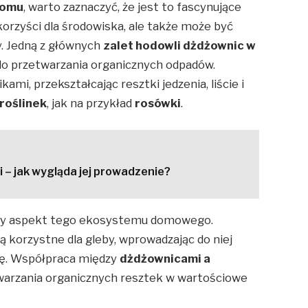
domu
, warto zaznaczyć, że jest to fascynujące
 korzyści dla środowiska, ale także może być
. Jedną z głównych
zalet hodowli dżdżownic w
 do przetwarzania organicznych odpadów.
i, przekształcając resztki jedzenia, liście i
roślinek
, jak na przykład
rosówki
.
i – jak wygląda jej prowadzenie?
tny aspekt tego ekosystemu domowego.
ą korzystne dla gleby, wprowadzając do niej
urę. Współpraca między
dżdżownicami a
warzania organicznych resztek w wartościowe