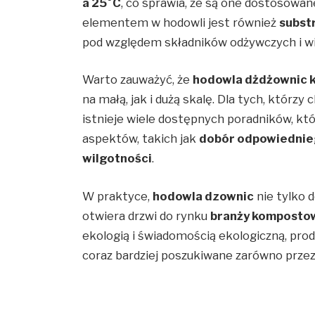
a 25°C
, co sprawia, że są one dostosowa
elementem w hodowli jest również
subst
pod względem składników odżywczych i wi
Warto zauważyć, że
hodowla dżdżownic k
na małą, jak i dużą skalę. Dla tych, którz
istnieje wiele dostępnych poradników, 
aspektów, takich jak
dobór odpowiednie
wilgotności
.
W praktyce,
hodowla dzownic
nie tylko 
otwiera drzwi do rynku
branży komposto
ekologią i świadomością ekologiczną, pro
coraz bardziej poszukiwane zarówno przez