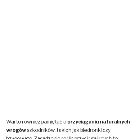
Warto również pamiętać o
przyciąganiu naturalnych
wrogów
szkodników, takich jak biedronki czy
bzygowate. Zasadzenie roślin przyciągających te