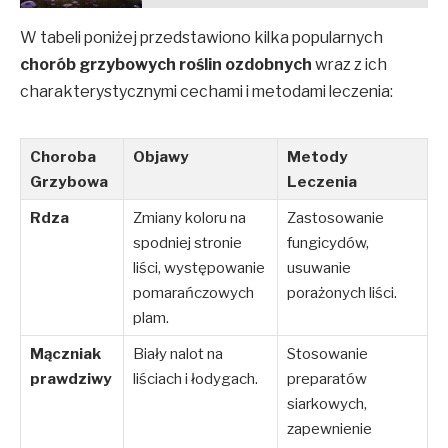
W tabeli poniżej przedstawiono kilka popularnych
chorób grzybowych roślin ozdobnych
wraz z ich
charakterystycznymi cechami i metodami leczenia:
Choroba
Objawy
Metody
Grzybowa
Leczenia
Rdza
Zmiany koloru na
Zastosowanie
spodniej stronie
fungicydów,
liści, występowanie
usuwanie
pomarańczowych
porażonych liści.
plam.
Mączniak
Biały nalot na
Stosowanie
prawdziwy
liściach i łodygach.
preparatów
siarkowych,
zapewnienie