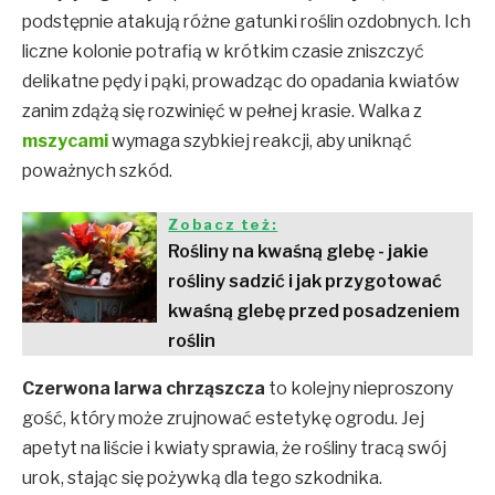
podstępnie atakują różne gatunki roślin ozdobnych. Ich
liczne kolonie potrafią w krótkim czasie zniszczyć
delikatne pędy i pąki, prowadząc do opadania kwiatów
zanim zdążą się rozwinięć w pełnej krasie. Walka z
mszycami
wymaga szybkiej reakcji, aby uniknąć
poważnych szkód.
Zobacz też:
Rośliny na kwaśną glebę - jakie
rośliny sadzić i jak przygotować
kwaśną glebę przed posadzeniem
roślin
Czerwona larwa chrząszcza
to kolejny nieproszony
gość, który może zrujnować estetykę ogrodu. Jej
apetyt na liście i kwiaty sprawia, że rośliny tracą swój
urok, stając się pożywką dla tego szkodnika.