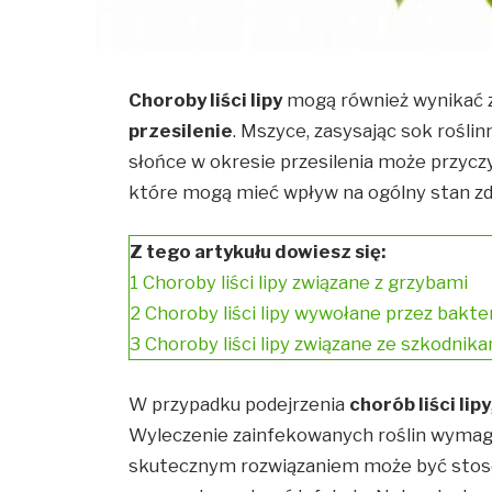
Choroby liści lipy
mogą również wynikać z
przesilenie
. Mszyce, zasysając sok roślin
słońce w okresie przesilenia może przyczyn
które mogą mieć wpływ na ogólny stan zdr
Z tego artykułu dowiesz się:
1
Choroby liści lipy związane z grzybami
2
Choroby liści lipy wywołane przez bakte
3
Choroby liści lipy związane ze szkodnik
W przypadku podejrzenia
chorób liści lipy
Wyleczenie zainfekowanych roślin wymag
skutecznym rozwiązaniem może być stoso