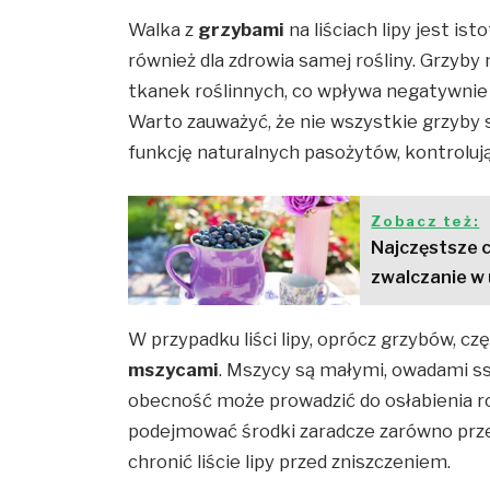
Walka z
grzybami
na liściach lipy jest is
również dla zdrowia samej rośliny. Grzy
tkanek roślinnych, co wpływa negatywnie 
Warto zauważyć, że nie wszystkie grzyby 
funkcję naturalnych pasożytów, kontroluj
Zobacz też:
Najczęstsze c
zwalczanie w
W przypadku liści lipy, oprócz grzybów, cz
mszycami
. Mszycy są małymi, owadami ss
obecność może prowadzić do osłabienia roś
podejmować środki zaradcze zarówno prze
chronić liście lipy przed zniszczeniem.