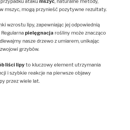
 przypadku ataku
mszyc
, naturalne metody,
ów mszyc, mogą przynieść pozytywne rezultaty.
ki wzrostu lipy, zapewniając jej odpowiednią
. Regularna
pielęgnacja
rośliny może znacząco
odlewajmy nasze drzewo z umiarem, unikając
ozwojowi grzybów.
b liści lipy
to kluczowy element utrzymania
ji i szybkie reakcje na pierwsze objawy
y przez wiele lat.