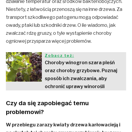
działanie temperatur oraz środków bakteriobójczych.
Niestety, z łatwością przenoszą się na inne drzewa. Za
transport szkodliwego patogenu mogą odpowiadać
owady, ptaki lub szkodniki drzew. O ile wiadomo, jak
zwalczać rdzę gruszy, o tyle wystąpienie choroby
ogniowej przysparza więcej problemów.
Zobacz też:
Choroby winogron szara pleśń
oraz choroby grzybowe. Poznaj
sposób ich zwalczania, aby
ochronić uprawy winorośli
Czy da się zapobiegać temu
problemowi?
W przebiegu zarazy kwiaty drzewa karłowacieją i