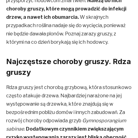
przysporzyć hodowcom zmartwień.
Należą do nich
choroby gruszy, które mogą prowadzić do infekcji
drzew, a nawet ich obumarcia.
W skrajnych
przypadkach roślina nadaje się do wycięcia, ponieważ
nie będzie dawała plonów. Poznaj zarazy gruszy, z
którymi na co dzień borykają się ich hodowcy.
Najczęstsze choroby gruszy. Rdza
gruszy
Rdza gruszy jest chorobą grzybową, która stosunkowo
często atakuje drzewa. Najbardziej narażone na jej
występowanie są drzewka, które znajdują się w
bezpośrednim pobliżu domów i innych zabudowań. Za
rozwój choroby odpowiada grzyb
Gymnosporangium
sabinae
.
Dodatkowym czynnikiem zwiększającym
ryzyko występowania zarazy jest bliska obecność