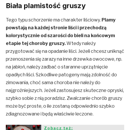
Biała plamistość gruszy
Tego typu schorzenie ma charakter liściowy.
Plamy
powstają na każdej stronie liści i przechodzą
kolorystycznie od szarości do bieli na końcowym
etapie tej choroby gruszy.
Wtedy należy
przygotować się na opadanie liści. Jeżeli chcesz uniknąć
przenoszenia się zarazy na inne drzewka owocowe, np.
na jabłoń, należy zadbać o staranne uprzątnięcie
opadłych liści. Szkodliwe patogeny mają zdolność do
zimowania, choć sama choroba nie należy do
najgroźniejszych. Jeżeli zastosujesz skuteczne opryski,
szybko sobie z nią poradzisz. Zwalczanie chorób gruszy
może być proste, o ile zostaną odpowiednio szybko
zdiagnozowane i będą właściwie leczone.
Zobacz też: