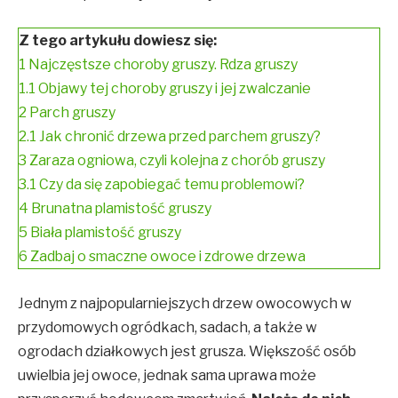
Z tego artykułu dowiesz się:
1
Najczęstsze choroby gruszy. Rdza gruszy
1.1
Objawy tej choroby gruszy i jej zwalczanie
2
Parch gruszy
2.1
Jak chronić drzewa przed parchem gruszy?
3
Zaraza ogniowa, czyli kolejna z chorób gruszy
3.1
Czy da się zapobiegać temu problemowi?
4
Brunatna plamistość gruszy
5
Biała plamistość gruszy
6
Zadbaj o smaczne owoce i zdrowe drzewa
Jednym z najpopularniejszych drzew owocowych w
przydomowych ogródkach, sadach, a także w
ogrodach działkowych jest grusza. Większość osób
uwielbia jej owoce, jednak sama uprawa może