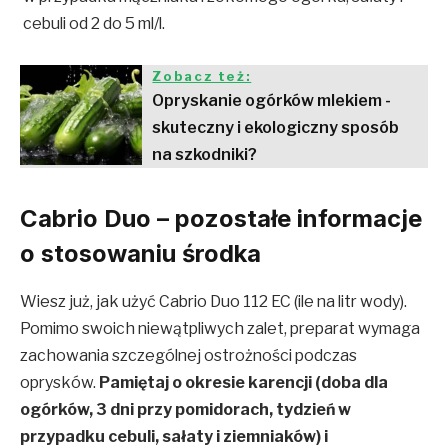
cebuli od 2 do 5 ml/l.
Zobacz też:
Opryskanie ogórków mlekiem -
skuteczny i ekologiczny sposób
na szkodniki?
Cabrio Duo – pozostałe informacje
o stosowaniu środka
Wiesz już, jak użyć Cabrio Duo 112 EC (ile na litr wody).
Pomimo swoich niewątpliwych zalet, preparat wymaga
zachowania szczególnej ostrożności podczas
oprysków.
Pamiętaj o okresie karencji (doba dla
ogórków, 3 dni przy pomidorach, tydzień w
przypadku cebuli, sałaty i ziemniaków) i