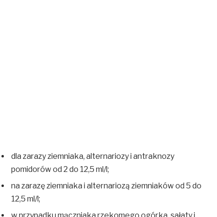
dla zarazy ziemniaka, alternariozy i antraknozy
pomidorów od 2 do 12,5 ml/l;
na zarazę ziemniaka i alternariozą ziemniaków od 5 do
12,5 ml/l;
w przypadku mączniaka rzekomego ogórka, sałaty i