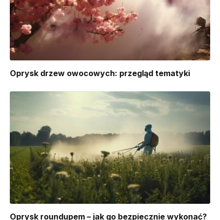
Oprysk drzew owocowych: przegląd tematyki
Oprysk roundupem – jak go bezpiecznie wykonać?