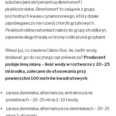
substancjami aktywnymi są dimetomorf i
piraklostrobina. Dimetomorf to związek z grupy
pochodnych kwasu cynamonowego, który działa
zapobiegawczo na rozwój chorób grzybowych.
Piraklostrobina natomiast należy do grupy strobiluryn,
zapewnia długotrwałą ochronę roślin przed grzybami.
Wiesz już, co zawiera Cabrio Duo. Ile, na litr wody,
dodawać go do ręcznego opryskiwacza?
Producent
podaje inną miarę – ilość wody w roztworze z 20–25
ml środka, zalecane do stosowania przy
powierzchni 100 metrów kwadratowych
:
zaraza ziemniaka, alternarioza, antraknoza na
pomidorach – 20–25 ml na 2–10 l wody;
zaraza ziemniaka, alternarioza na ziemniakach – 20–25
ml na 2–4 l wody;