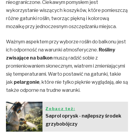
nieograniczone. Ciekawym pomysłem jest
wykorzystanie wiszących koszyków, które pomieszczą
różne gatunki roślin, tworząc piękną i kolorową
mozaikę przy jednoczesnym oszczędzaniu miejsca.
Ważnym aspektem przy wyborze roślin do balkonu jest
ich odporność na warunki atmosferyczne.
Rośliny
zwisające na balkon
muszą radzić sobie z
promieniowaniem słonecznym, wiatrem i zmieniającymi
się temperaturami. Warto postawić na gatunki, takie
jak
pelargonie
, które nie tylko pięknie wyglądają, ale są
także odporne na trudne warunki.
Zobacz też:
Saprol oprysk - najlepszy środek
grzybobójczy