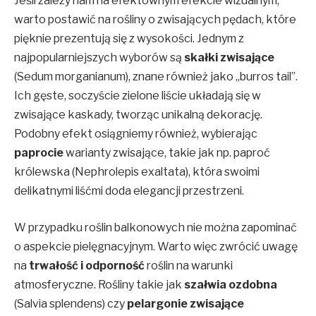
Jeśli zależy nam na efektownym efekcie wizualnym,
warto postawić na rośliny o zwisających pędach, które
pięknie prezentują się z wysokości. Jednym z
najpopularniejszych wyborów są
skałki zwisające
(Sedum morganianum), znane również jako „burros tail”.
Ich gęste, soczyście zielone liście układają się w
zwisające kaskady, tworząc unikalną dekorację.
Podobny efekt osiągniemy również, wybierając
paprocie
warianty zwisające, takie jak np. paproć
królewska (Nephrolepis exaltata), która swoimi
delikatnymi liśćmi doda elegancji przestrzeni.
W przypadku roślin balkonowych nie można zapominać
o aspekcie pielęgnacyjnym. Warto więc zwrócić uwagę
na
trwałość i odporność
roślin na warunki
atmosferyczne. Rośliny takie jak
szałwia ozdobna
(Salvia splendens) czy
pelargonie zwisające