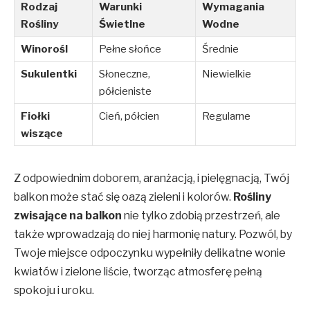
Rodzaj
Warunki
Wymagania
Rośliny
Świetlne
Wodne
Winorośl
Pełne słońce
Średnie
Sukulentki
Słoneczne,
Niewielkie
półcieniste
Fiołki
Cień, półcien
Regularne
wiszące
Z odpowiednim doborem, aranżacją, i pielęgnacją, Twój
balkon może stać się oazą zieleni i kolorów.
Rośliny
zwisające na balkon
nie tylko zdobią przestrzeń, ale
także wprowadzają do niej harmonię natury. Pozwól, by
Twoje miejsce odpoczynku wypełniły delikatne wonie
kwiatów i zielone liście, tworząc atmosferę pełną
spokoju i uroku.