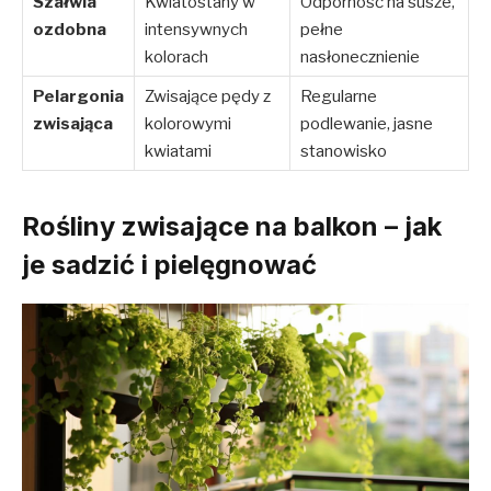
Szałwia
Kwiatostany w
Odporność na susze,
ozdobna
intensywnych
pełne
kolorach
nasłonecznienie
Pelargonia
Zwisające pędy z
Regularne
zwisająca
kolorowymi
podlewanie, jasne
kwiatami
stanowisko
Rośliny zwisające na balkon – jak
je sadzić i pielęgnować