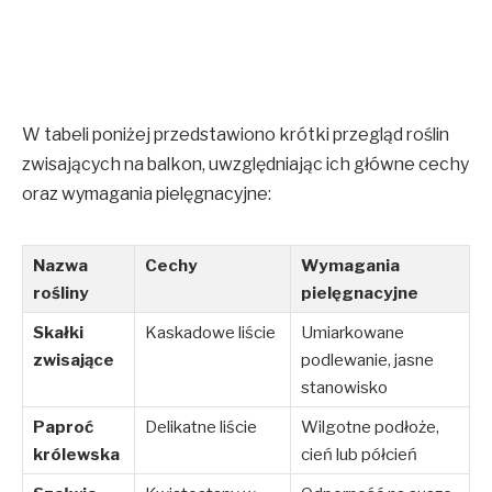
W tabeli poniżej przedstawiono krótki przegląd roślin
zwisających na balkon, uwzględniając ich główne cechy
oraz wymagania pielęgnacyjne:
Nazwa
Cechy
Wymagania
rośliny
pielęgnacyjne
Skałki
Kaskadowe liście
Umiarkowane
zwisające
podlewanie, jasne
stanowisko
Paproć
Delikatne liście
Wilgotne podłoże,
królewska
cień lub półcień