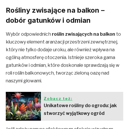
Rośliny zwisające na balkon –
dobór gatunków i odmian
Wybór odpowiednich
roślin zwisających na balkon
to
kluczowy element aranżacji przestrzeni zewnętrznej,
który nie tylko dodaje uroku, ale również wpływa na
ogólną atmosferę otoczenia. Istnieje szeroka gama
gatunków i odmian, które doskonale sprawdzają się w
roli roślin balkonowych, tworząc zieloną oazę nad
naszymi głowami.
Zobacz też:
Unikatowe rośliny do ogrodu: jak
stworzyć wyjątkowy ogród