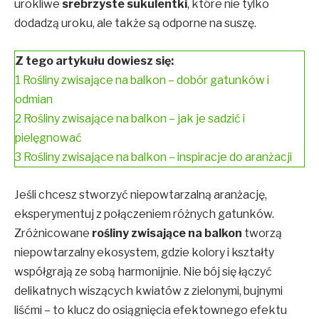
urokliwe
srebrzyste sukulentki
, które nie tylko
dodadzą uroku, ale także są odporne na suszę.
Z tego artykułu dowiesz się:
1
Rośliny zwisające na balkon – dobór gatunków i
odmian
2
Rośliny zwisające na balkon – jak je sadzić i
pielęgnować
3
Rośliny zwisające na balkon – inspiracje do aranżacji
Jeśli chcesz stworzyć niepowtarzalną aranżację,
eksperymentuj z połączeniem różnych gatunków.
Zróżnicowane
rośliny zwisające na balkon
tworzą
niepowtarzalny ekosystem, gdzie kolory i kształty
współgrają ze sobą harmonijnie. Nie bój się łączyć
delikatnych wiszących kwiatów z zielonymi, bujnymi
liśćmi – to klucz do osiągnięcia efektownego efektu