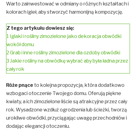
Warto zainwestować w odmiany o różnych kształtach i
kolorach igieł, aby stworzyć harmonijną kompozycję.
Z tego artykułu dowiesz się:
1
Iglaki i rośliny zimozielone jako dekoracja obwódki
wokół domu
2
Grab i inne rośliny zimozielone dla ozdoby obwódki
3
Jakie rośliny na obwódkę wybrać aby była ładna przez
cały rok
Róże pnące
to kolejna propozycja, która dodatkowo
wzbogaci otoczenie Twojego domu. Oferują piękne
kwiaty, a ich zimozielone liście są atrakcyjne przez cały
rok. Wysadzone wzdłuż ogrodzenia lub ścieżki, tworzą
urokliwe obwódki, przyciągając uwagę przechodniów i
dodając elegancji otoczeniu.