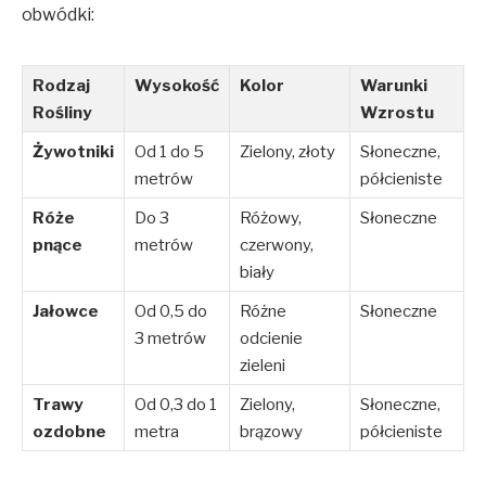
obwódki:
Rodzaj
Wysokość
Kolor
Warunki
Rośliny
Wzrostu
Żywotniki
Od 1 do 5
Zielony, złoty
Słoneczne,
metrów
półcieniste
Róże
Do 3
Różowy,
Słoneczne
pnące
metrów
czerwony,
biały
Jałowce
Od 0,5 do
Różne
Słoneczne
3 metrów
odcienie
zieleni
Trawy
Od 0,3 do 1
Zielony,
Słoneczne,
ozdobne
metra
brązowy
półcieniste