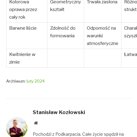
Kolorowa
Geometryczny
Trwała zasłona
Różno
oprawa przez
kształt
strukt
cały rok
Barwne liście
Zdolność do
Odporność na
Chara
formowania
warunki
szyszk
atmosferyczne
Kwitnienie w
Łatwa
zimie
Archiwum:
luty 2024
Stanisław Kozłowski
Website
Pochodzi z Podkarpacia. Całe życie spędził na