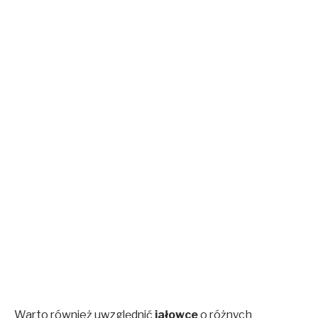
Warto również uwzględnić
jałowce
o różnych