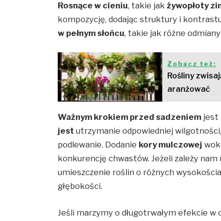
Rosnące w cieniu
, takie jak
żywopłoty zi
kompozycję, dodając struktury i kontras
w pełnym słońcu
, takie jak różne odmian
Zobacz też:
Rośliny zwisaj
aranżować
Ważnym krokiem przed sadzeniem
jest
jest
utrzymanie odpowiedniej wilgotności
podlewanie. Dodanie
kory mulczowej
wokó
konkurencję chwastów. Jeżeli zależy nam
umieszczenie roślin o różnych wysokości
głębokości.
Jeśli marzymy o długotrwałym efekcie w 