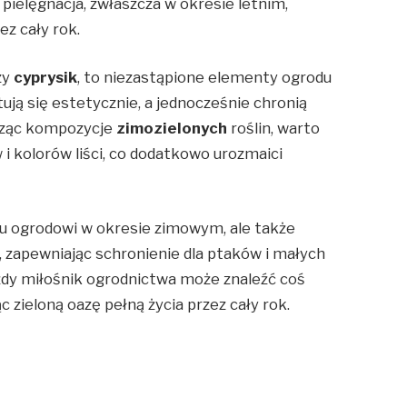
pielęgnacja, zwłaszcza w okresie letnim,
z cały rok.
zy
cyprysik
, to niezastąpione elementy ogrodu
ją się estetycznie, a jednocześnie chronią
rząc kompozycje
zimozielonych
roślin, warto
i kolorów liści, co dodatkowo urozmaici
oku ogrodowi w okresie zimowym, ale także
, zapewniając schronienie dla ptaków i małych
ażdy miłośnik ogrodnictwa może znaleźć coś
zieloną oazę pełną życia przez cały rok.