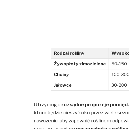
Rodzaj rośliny
Wysoko
Żywopłoty zimozielone
50-150
Choiny
100-30
Jałowce
30-200
Utrzymując
rozsądne proporcje pomiędz
która będzie cieszyć oko przez wiele se
nawożeniu, aby zapewnić roślinom odpowie
prostym zasadom
nasza rabata z roślin