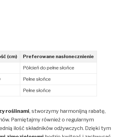
ść (cm)
Preferowane nasłonecznienie
Półcień do pełne słońce
0
Pełne słońce
Pełne słońce
y roślinami
, stworzymy harmonijną rabatę,
zonów. Pamiętajmy również o regularnym
dnią ilość składników odżywczych. Dzięki tym
ami zimozielonymi
będzie kwitnąć i zachwycać