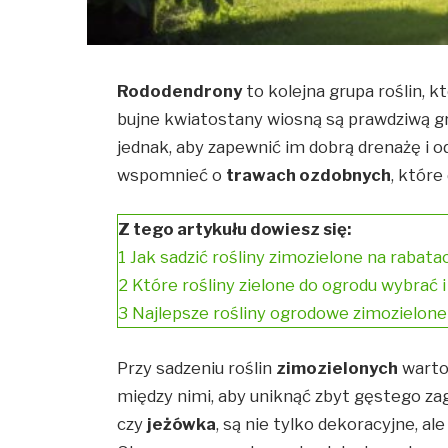
Rododendrony
to kolejna grupa roślin, kt
bujne kwiatostany wiosną są prawdziwą g
jednak, aby zapewnić im dobrą drenażę i 
wspomnieć o
trawach ozdobnych
, które
Z tego artykułu dowiesz się:
1
Jak sadzić rośliny zimozielone na rabata
2
Które rośliny zielone do ogrodu wybrać i
3
Najlepsze rośliny ogrodowe zimozielon
Przy sadzeniu roślin
zimozielonych
warto
między nimi, aby uniknąć zbyt gęstego zag
czy
jeżówka
, są nie tylko dekoracyjne, a