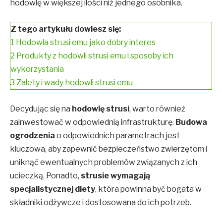
hodowlę w większej ilości niż jednego osobnika.
Z tego artykułu dowiesz się:
1
Hodowla strusi emu jako dobry interes
2
Produkty z hodowli strusi emu i sposoby ich
wykorzystania
3
Zalety i wady hodowli strusi emu
Decydując się na
hodowlę strusi
, warto również
zainwestować w odpowiednią infrastrukturę.
Budowa
ogrodzenia
o odpowiednich parametrach jest
kluczowa, aby zapewnić bezpieczeństwo zwierzętom i
uniknąć ewentualnych problemów związanych z ich
ucieczką. Ponadto,
strusie wymagają
specjalistycznej diety
, która powinna być bogata w
składniki odżywcze i dostosowana do ich potrzeb.