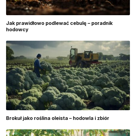
Jak prawidłowo podlewać cebulę – poradnik
hodowcy
Brokuł jako roślina oleista – hodowla i zbiór