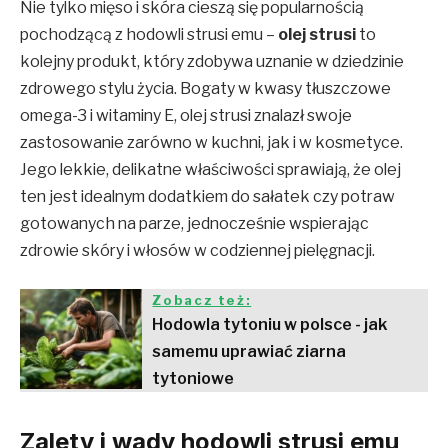
Nie tylko mięso i skóra cieszą się popularnością
pochodzącą z hodowli strusi emu –
olej strusi
to
kolejny produkt, który zdobywa uznanie w dziedzinie
zdrowego stylu życia. Bogaty w kwasy tłuszczowe
omega-3 i witaminy E, olej strusi znalazł swoje
zastosowanie zarówno w kuchni, jak i w kosmetyce.
Jego lekkie, delikatne właściwości sprawiają, że olej
ten jest idealnym dodatkiem do sałatek czy potraw
gotowanych na parze, jednocześnie wspierając
zdrowie skóry i włosów w codziennej pielęgnacji.
Zobacz też:
Hodowla tytoniu w polsce - jak
samemu uprawiać ziarna
tytoniowe
Zalety i wady hodowli strusi emu