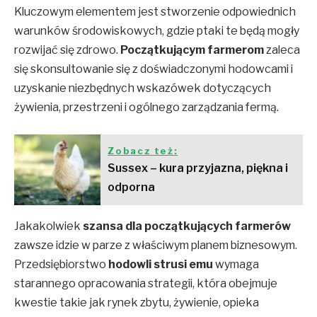
Kluczowym elementem jest stworzenie odpowiednich
warunków środowiskowych, gdzie ptaki te będą mogły
rozwijać się zdrowo.
Początkującym farmerom
zaleca
się skonsultowanie się z doświadczonymi hodowcami i
uzyskanie niezbędnych wskazówek dotyczących
żywienia, przestrzeni i ogólnego zarządzania fermą.
Zobacz też:
Sussex – kura przyjazna, piękna i
odporna
Jakakolwiek
szansa dla początkujących farmerów
zawsze idzie w parze z właściwym planem biznesowym.
Przedsiębiorstwo
hodowli strusi emu
wymaga
starannego opracowania strategii, która obejmuje
kwestie takie jak rynek zbytu, żywienie, opieka