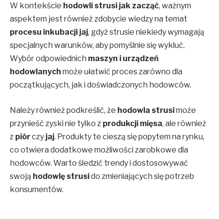
W kontekście
hodowli strusi jak zacząć
, ważnym
aspektem jest również zdobycie wiedzy na temat
procesu inkubacji jaj
, gdyż strusie niekiedy wymagają
specjalnych warunków, aby pomyślnie się wykluć.
Wybór odpowiednich
maszyn i urządzeń
hodowlanych
może ułatwić proces zarówno dla
początkujących, jak i doświadczonych hodowców.
Należy również podkreślić, że
hodowla strusi
może
przynieść zyski nie tylko z
produkcji mięsa
, ale również
z
piór
czy
jaj
. Produkty te cieszą się popytem na rynku,
co otwiera dodatkowe możliwości zarobkowe dla
hodowców. Warto śledzić trendy i dostosowywać
swoją
hodowlę strusi
do zmieniających się potrzeb
konsumentów.