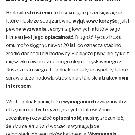
Hodowla
strusi emu
to fascynujące przedsięwzięcie,
które niesie ze sobą zarówno
wyjątkowe korzyści
, jak i
pewne
wyzwania
. Jednym z głównych atutów tego
biznesu jest jego
opłacalność
. Długość życia strusia
emu może sięgnąć nawet 20 lat, co oznacza stabilne
źródło dochodu dla hodowcy. Pieniądze płyną nie tylko z
mięsa, ale również z cennego oleju pozyskiwanego z
tłuszczu strusiego. To jednak nie jedyne aspekty, które
sprawiają, że hodowla strusi emu staje się
atrakcyjnym
interesem
.
Warto jednak pamiętać o
wymaganiach
związanych z
utrzymaniem tych egzotycznych ptaków. Zanim
zaczniemy rozważać
opłacalność
, musimy zrozumieć,
że strusie emu to stworzenia wymagające
odpowiednich warunków bytowania.
Wymagania