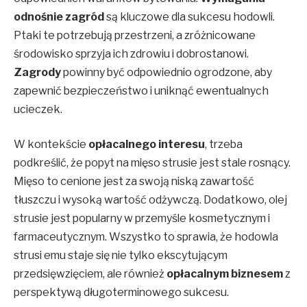
odnośnie zagród
są kluczowe dla sukcesu hodowli.
Ptaki te potrzebują przestrzeni, a zróżnicowane
środowisko sprzyja ich zdrowiu i dobrostanowi.
Zagrody
powinny być odpowiednio ogrodzone, aby
zapewnić bezpieczeństwo i uniknąć ewentualnych
ucieczek.
W kontekście
opłacalnego interesu
, trzeba
podkreślić, że popyt na mięso strusie jest stale rosnący.
Mięso to cenione jest za swoją niską zawartość
tłuszczu i wysoką wartość odżywczą. Dodatkowo, olej
strusie jest popularny w przemyśle kosmetycznym i
farmaceutycznym. Wszystko to sprawia, że hodowla
strusi emu staje się nie tylko ekscytującym
przedsięwzięciem, ale również
opłacalnym biznesem
z
perspektywą długoterminowego sukcesu.