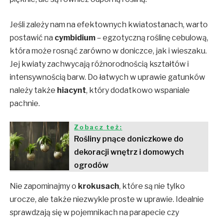
Jeśli zależy nam na efektownych kwiatostanach, warto
postawić na
cymbidium
– egzotyczną roślinę cebulową,
która może rosnąć zarówno w doniczce, jak i wieszaku.
Jej kwiaty zachwycają różnorodnością kształtów i
intensywnością barw. Do łatwych w uprawie gatunków
należy także
hiacynt
, który dodatkowo wspaniale
pachnie.
Zobacz też:
Rośliny pnące doniczkowe do
dekoracji wnętrz i domowych
ogrodów
Nie zapominajmy o
krokusach
, które są nie tylko
urocze, ale także niezwykle proste w uprawie. Idealnie
sprawdzają się w pojemnikach na parapecie czy